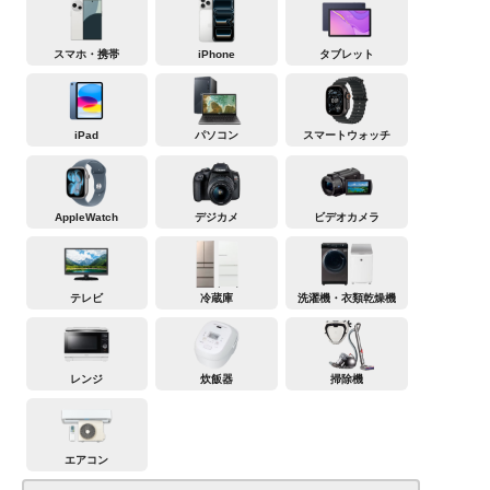
スマホ・携帯
iPhone
タブレット
iPad
パソコン
スマートウォッチ
AppleWatch
デジカメ
ビデオカメラ
テレビ
冷蔵庫
洗濯機・衣類乾燥機
レンジ
炊飯器
掃除機
エアコン