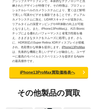
グシップスマートフォンで、革新的なテクノロジーと洗
練されたデザインが特徴です。その特徴は、プロフェッ
ショナルレベルのカメラシステムにより、驚くほど鮮明
で美しい写真やビデオを撮影できることです。デュアル
カメラシステムに加え、LiDARスキャナーが追加され、
リアルタイムの深度マッピングやAR体験の向上が可能
となりました。また、iPhone13ProMaxは、A15 Bionic
チップによる優れたパフォーマンスと省電力性能を備
え、さまざまなタスクをスムーズに処理します。さら
に、HDR対応のSuper Retina XDRディスプレイが搭載
され、色彩豊かな映像を提供します。
iPhone13ProMax
は、先進的な機能と美しいデザインが融合した、ユーザ
ーに最高のモバイルエクスペリエンスを提供するApple
の最高傑作です。
iPhone13ProMax買取価格表へ
その他製品の買取