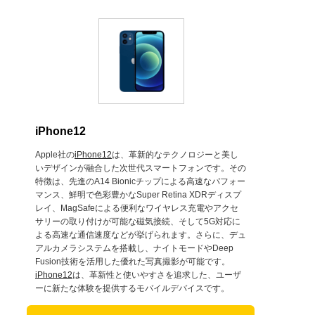
iPhone12
Apple社の
iPhone12
は、革新的なテクノロジーと美し
いデザインが融合した次世代スマートフォンです。その
特徴は、先進のA14 Bionicチップによる高速なパフォー
マンス、鮮明で色彩豊かなSuper Retina XDRディスプ
レイ、MagSafeによる便利なワイヤレス充電やアクセ
サリーの取り付けが可能な磁気接続、そして5G対応に
よる高速な通信速度などが挙げられます。さらに、デュ
アルカメラシステムを搭載し、ナイトモードやDeep
Fusion技術を活用した優れた写真撮影が可能です。
iPhone12
は、革新性と使いやすさを追求した、ユーザ
ーに新たな体験を提供するモバイルデバイスです。