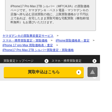
iPhone17 Pro Max 2TB シルバー（MFYJ4J/A）の買取価格
ページです。ヤマダデンキ・ベスト電器・マツヤデンキの
店舗へ持ち込む店頭買取の他に、上限買取価格が２千円以
上であれば、在宅したまま買取可能な宅配買取（梱包材/送
料無料）もお選びいただけます。
ヤマダデンキの買取事前査定サービス
>
スマホ・携帯買取査定・買取価格
>
iPhone買取価格表・査定
>
iPhone 17 pro Max 買取価格表・査定
>
iPhone17 Pro Max 2TB シルバー買取査定・買取価格
買取査定トップページ
スマホ・携帯買取査定
タブレット買取査定
パソコン買取査定
買取申込はこちら
スマートウォッチ買取査定
デジカメ買取査定
ビデオカメラ買取査定
テレビ買取査定
洗濯機・衣類乾燥機買取査
冷蔵庫買取査定
定
レンジ買取査定
炊飯器買取査定