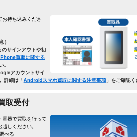
てお持ち込みくださ
意）
dからのサインアウトや初
iPhone買取に関する
い。
oogleアカウントサイ
。詳細は「
Androidスマホ買取に関する注意事項
」をご確認く
買取受付
ト電器で買取を行って
お越しください。
調べる