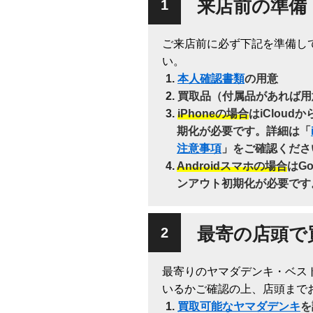
来店前の準備
ご来店前に必ず下記を準備し
い。
本人確認書類
の用意
買取品（付属品があれば用
iPhoneの場合
はiClou
期化が必要です。詳細は「
注意事項
」をご確認くださ
Androidスマホの場合
はG
ンアウト初期化が必要です
最寄の店頭で
最寄りのヤマダデンキ・ベス
いるかご確認の上、店頭まで
買取可能なヤマダデンキ
を