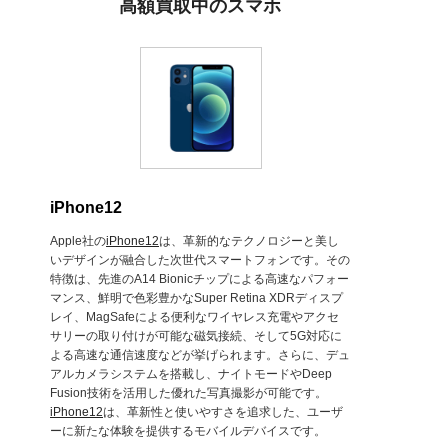
高額買取中のスマホ
iPhone12
Apple社の
iPhone12
は、革新的なテクノロジーと美し
いデザインが融合した次世代スマートフォンです。その
特徴は、先進のA14 Bionicチップによる高速なパフォー
マンス、鮮明で色彩豊かなSuper Retina XDRディスプ
レイ、MagSafeによる便利なワイヤレス充電やアクセ
サリーの取り付けが可能な磁気接続、そして5G対応に
よる高速な通信速度などが挙げられます。さらに、デュ
アルカメラシステムを搭載し、ナイトモードやDeep
Fusion技術を活用した優れた写真撮影が可能です。
iPhone12
は、革新性と使いやすさを追求した、ユーザ
ーに新たな体験を提供するモバイルデバイスです。