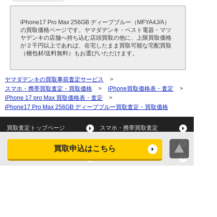
iPhone17 Pro Max 256GB ディープブルー（MFYA4J/A）
の買取価格ページです。ヤマダデンキ・ベスト電器・マツ
ヤデンキの店舗へ持ち込む店頭買取の他に、上限買取価格
が２千円以上であれば、在宅したまま買取可能な宅配買取
（梱包材/送料無料）もお選びいただけます。
ヤマダデンキの買取事前査定サービス
>
スマホ・携帯買取査定・買取価格
>
iPhone買取価格表・査定
>
iPhone 17 pro Max 買取価格表・査定
>
iPhone17 Pro Max 256GB ディープブルー買取査定・買取価格
買取査定トップページ
スマホ・携帯買取査定
タブレット買取査定
パソコン買取査定
買取申込はこちら
スマートウォッチ買取査定
デジカメ買取査定
ビデオカメラ買取査定
テレビ買取査定
洗濯機・衣類乾燥機買取査
冷蔵庫買取査定
定
レンジ買取査定
炊飯器買取査定