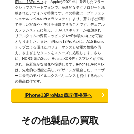
iPhone13ProMax
は、Appleが2021年に発表したフラッ
グシップスマートフォンで、革新的なテクノロジーと洗
練されたデザインが特徴です。その特徴は、プロフェッ
ショナルレベルのカメラシステムにより、驚くほど鮮明
で美しい写真やビデオを撮影できることです。デュアル
カメラシステムに加え、LiDARスキャナーが追加され、
リアルタイムの深度マッピングやAR体験の向上が可能
となりました。また、iPhone13ProMaxは、A15 Bionic
チップによる優れたパフォーマンスと省電力性能を備
え、さまざまなタスクをスムーズに処理します。さら
に、HDR対応のSuper Retina XDRディスプレイが搭載
され、色彩豊かな映像を提供します。
iPhone13ProMax
は、先進的な機能と美しいデザインが融合した、ユーザ
ーに最高のモバイルエクスペリエンスを提供するApple
の最高傑作です。
iPhone13ProMax買取価格表へ
その他製品の買取