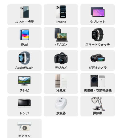
スマホ・携帯
iPhone
タブレット
iPad
パソコン
スマートウォッチ
AppleWatch
デジカメ
ビデオカメラ
テレビ
冷蔵庫
洗濯機・衣類乾燥機
レンジ
炊飯器
掃除機
エアコン