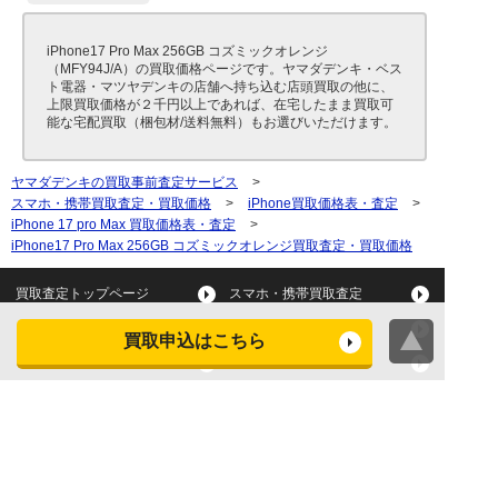
iPhone17 Pro Max 256GB コズミックオレンジ
（MFY94J/A）の買取価格ページです。ヤマダデンキ・ベス
ト電器・マツヤデンキの店舗へ持ち込む店頭買取の他に、
上限買取価格が２千円以上であれば、在宅したまま買取可
能な宅配買取（梱包材/送料無料）もお選びいただけます。
ヤマダデンキの買取事前査定サービス
>
スマホ・携帯買取査定・買取価格
>
iPhone買取価格表・査定
>
iPhone 17 pro Max 買取価格表・査定
>
iPhone17 Pro Max 256GB コズミックオレンジ買取査定・買取価格
買取査定トップページ
スマホ・携帯買取査定
タブレット買取査定
パソコン買取査定
買取申込はこちら
スマートウォッチ買取査定
デジカメ買取査定
ビデオカメラ買取査定
テレビ買取査定
洗濯機・衣類乾燥機買取査
冷蔵庫買取査定
定
レンジ買取査定
炊飯器買取査定