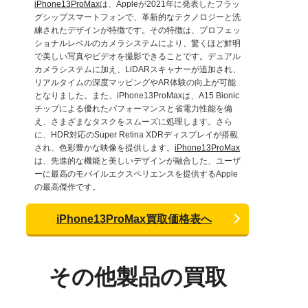
iPhone13ProMax
は、Appleが2021年に発表したフラッ
グシップスマートフォンで、革新的なテクノロジーと洗
練されたデザインが特徴です。その特徴は、プロフェッ
ショナルレベルのカメラシステムにより、驚くほど鮮明
で美しい写真やビデオを撮影できることです。デュアル
カメラシステムに加え、LiDARスキャナーが追加され、
リアルタイムの深度マッピングやAR体験の向上が可能
となりました。また、iPhone13ProMaxは、A15 Bionic
チップによる優れたパフォーマンスと省電力性能を備
え、さまざまなタスクをスムーズに処理します。さら
に、HDR対応のSuper Retina XDRディスプレイが搭載
され、色彩豊かな映像を提供します。
iPhone13ProMax
は、先進的な機能と美しいデザインが融合した、ユーザ
ーに最高のモバイルエクスペリエンスを提供するApple
の最高傑作です。
iPhone13ProMax買取価格表へ
その他製品の買取