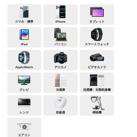
スマホ・携帯
iPhone
タブレット
iPad
パソコン
スマートウォッチ
AppleWatch
デジカメ
ビデオカメラ
テレビ
冷蔵庫
洗濯機・衣類乾燥機
レンジ
炊飯器
掃除機
エアコン