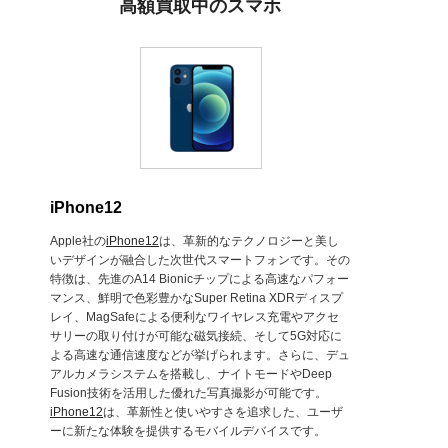
高額買取中のスマホ
iPhone12
Apple社の
iPhone12
は、革新的なテクノロジーと美し
いデザインが融合した次世代スマートフォンです。その
特徴は、先進のA14 Bionicチップによる高速なパフォー
マンス、鮮明で色彩豊かなSuper Retina XDRディスプ
レイ、MagSafeによる便利なワイヤレス充電やアクセ
サリーの取り付けが可能な磁気接続、そして5G対応に
よる高速な通信速度などが挙げられます。さらに、デュ
アルカメラシステムを搭載し、ナイトモードやDeep
Fusion技術を活用した優れた写真撮影が可能です。
iPhone12
は、革新性と使いやすさを追求した、ユーザ
ーに新たな体験を提供するモバイルデバイスです。