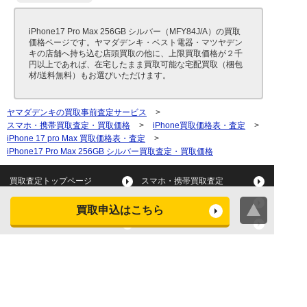
iPhone17 Pro Max 256GB シルバー（MFY84J/A）の買取
価格ページです。ヤマダデンキ・ベスト電器・マツヤデン
キの店舗へ持ち込む店頭買取の他に、上限買取価格が２千
円以上であれば、在宅したまま買取可能な宅配買取（梱包
材/送料無料）もお選びいただけます。
ヤマダデンキの買取事前査定サービス
>
スマホ・携帯買取査定・買取価格
>
iPhone買取価格表・査定
>
iPhone 17 pro Max 買取価格表・査定
>
iPhone17 Pro Max 256GB シルバー買取査定・買取価格
買取査定トップページ
スマホ・携帯買取査定
タブレット買取査定
パソコン買取査定
買取申込はこちら
スマートウォッチ買取査定
デジカメ買取査定
ビデオカメラ買取査定
テレビ買取査定
洗濯機・衣類乾燥機買取査
冷蔵庫買取査定
定
レンジ買取査定
炊飯器買取査定