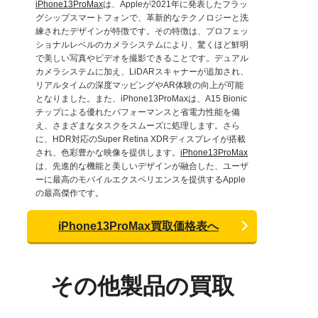
iPhone13ProMax
は、Appleが2021年に発表したフラッ
グシップスマートフォンで、革新的なテクノロジーと洗
練されたデザインが特徴です。その特徴は、プロフェッ
ショナルレベルのカメラシステムにより、驚くほど鮮明
で美しい写真やビデオを撮影できることです。デュアル
カメラシステムに加え、LiDARスキャナーが追加され、
リアルタイムの深度マッピングやAR体験の向上が可能
となりました。また、iPhone13ProMaxは、A15 Bionic
チップによる優れたパフォーマンスと省電力性能を備
え、さまざまなタスクをスムーズに処理します。さら
に、HDR対応のSuper Retina XDRディスプレイが搭載
され、色彩豊かな映像を提供します。
iPhone13ProMax
は、先進的な機能と美しいデザインが融合した、ユーザ
ーに最高のモバイルエクスペリエンスを提供するApple
の最高傑作です。
iPhone13ProMax買取価格表へ
その他製品の買取