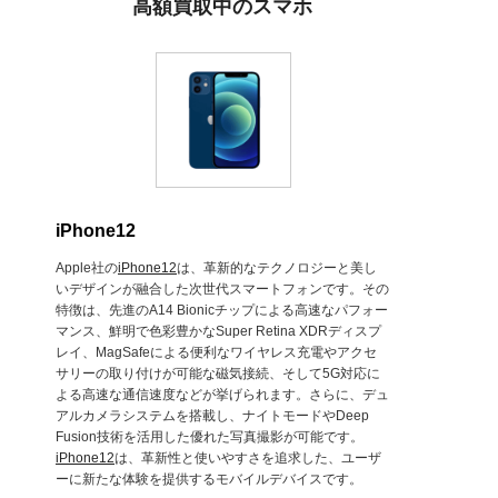
高額買取中のスマホ
iPhone12
Apple社の
iPhone12
は、革新的なテクノロジーと美し
いデザインが融合した次世代スマートフォンです。その
特徴は、先進のA14 Bionicチップによる高速なパフォー
マンス、鮮明で色彩豊かなSuper Retina XDRディスプ
レイ、MagSafeによる便利なワイヤレス充電やアクセ
サリーの取り付けが可能な磁気接続、そして5G対応に
よる高速な通信速度などが挙げられます。さらに、デュ
アルカメラシステムを搭載し、ナイトモードやDeep
Fusion技術を活用した優れた写真撮影が可能です。
iPhone12
は、革新性と使いやすさを追求した、ユーザ
ーに新たな体験を提供するモバイルデバイスです。