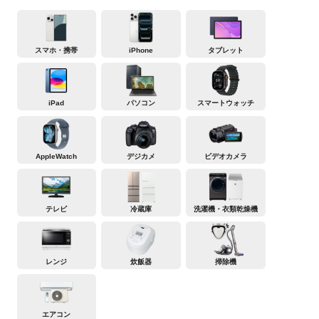
スマホ・携帯
iPhone
タブレット
iPad
パソコン
スマートウォッチ
AppleWatch
デジカメ
ビデオカメラ
テレビ
冷蔵庫
洗濯機・衣類乾燥機
レンジ
炊飯器
掃除機
エアコン