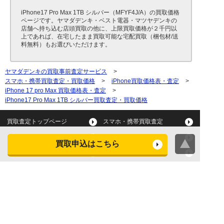
iPhone17 Pro Max 1TB シルバー（MFYF4J/A）の買取価格
ページです。ヤマダデンキ・ベスト電器・マツヤデンキの
店舗へ持ち込む店頭買取の他に、上限買取価格が２千円以
上であれば、在宅したまま買取可能な宅配買取（梱包材/送
料無料）もお選びいただけます。
ヤマダデンキの買取事前査定サービス
>
スマホ・携帯買取査定・買取価格
>
iPhone買取価格表・査定
>
iPhone 17 pro Max 買取価格表・査定
>
iPhone17 Pro Max 1TB シルバー買取査定・買取価格
買取査定トップページ
スマホ・携帯買取査定
タブレット買取査定
パソコン買取査定
買取申込はこちら
スマートウォッチ買取査定
デジカメ買取査定
ビデオカメラ買取査定
テレビ買取査定
洗濯機・衣類乾燥機買取査
冷蔵庫買取査定
定
レンジ買取査定
炊飯器買取査定