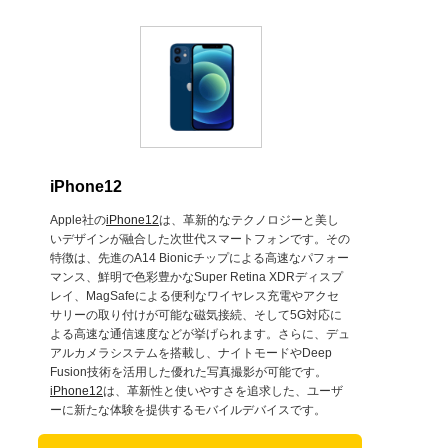
iPhone12
Apple社の
iPhone12
は、革新的なテクノロジーと美し
いデザインが融合した次世代スマートフォンです。その
特徴は、先進のA14 Bionicチップによる高速なパフォー
マンス、鮮明で色彩豊かなSuper Retina XDRディスプ
レイ、MagSafeによる便利なワイヤレス充電やアクセ
サリーの取り付けが可能な磁気接続、そして5G対応に
よる高速な通信速度などが挙げられます。さらに、デュ
アルカメラシステムを搭載し、ナイトモードやDeep
Fusion技術を活用した優れた写真撮影が可能です。
iPhone12
は、革新性と使いやすさを追求した、ユーザ
ーに新たな体験を提供するモバイルデバイスです。