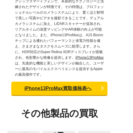
グシップスマートフォンで、革新的なテクノロジーと洗
練されたデザインが特徴です。その特徴は、プロフェッ
ショナルレベルのカメラシステムにより、驚くほど鮮明
で美しい写真やビデオを撮影できることです。デュアル
カメラシステムに加え、LiDARスキャナーが追加され、
リアルタイムの深度マッピングやAR体験の向上が可能
となりました。また、iPhone13ProMaxは、A15 Bionic
チップによる優れたパフォーマンスと省電力性能を備
え、さまざまなタスクをスムーズに処理します。さら
に、HDR対応のSuper Retina XDRディスプレイが搭載
され、色彩豊かな映像を提供します。
iPhone13ProMax
は、先進的な機能と美しいデザインが融合した、ユーザ
ーに最高のモバイルエクスペリエンスを提供するApple
の最高傑作です。
iPhone13ProMax買取価格表へ
その他製品の買取