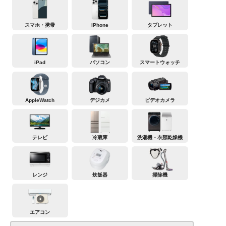
スマホ・携帯
iPhone
タブレット
iPad
パソコン
スマートウォッチ
AppleWatch
デジカメ
ビデオカメラ
テレビ
冷蔵庫
洗濯機・衣類乾燥機
レンジ
炊飯器
掃除機
エアコン