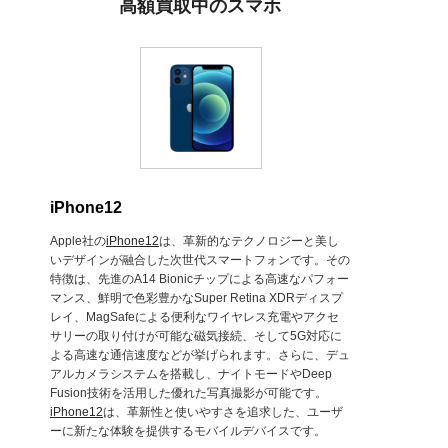
高額買取中のスマホ
iPhone12
Apple社の
iPhone12
は、革新的なテクノロジーと美し
いデザインが融合した次世代スマートフォンです。その
特徴は、先進のA14 Bionicチップによる高速なパフォー
マンス、鮮明で色彩豊かなSuper Retina XDRディスプ
レイ、MagSafeによる便利なワイヤレス充電やアクセ
サリーの取り付けが可能な磁気接続、そして5G対応に
よる高速な通信速度などが挙げられます。さらに、デュ
アルカメラシステムを搭載し、ナイトモードやDeep
Fusion技術を活用した優れた写真撮影が可能です。
iPhone12
は、革新性と使いやすさを追求した、ユーザ
ーに新たな体験を提供するモバイルデバイスです。