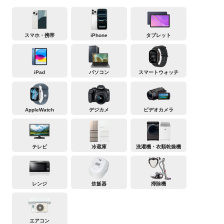
スマホ・携帯
iPhone
タブレット
iPad
パソコン
スマートウォッチ
AppleWatch
デジカメ
ビデオカメラ
テレビ
冷蔵庫
洗濯機・衣類乾燥機
レンジ
炊飯器
掃除機
エアコン