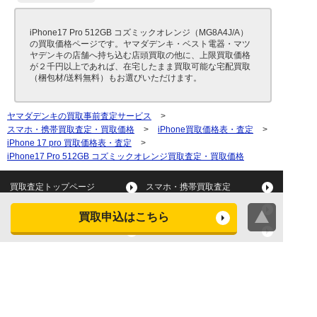
iPhone17 Pro 512GB コズミックオレンジ（MG8A4J/A）
の買取価格ページです。ヤマダデンキ・ベスト電器・マツ
ヤデンキの店舗へ持ち込む店頭買取の他に、上限買取価格
が２千円以上であれば、在宅したまま買取可能な宅配買取
（梱包材/送料無料）もお選びいただけます。
ヤマダデンキの買取事前査定サービス
>
スマホ・携帯買取査定・買取価格
>
iPhone買取価格表・査定
>
iPhone 17 pro 買取価格表・査定
>
iPhone17 Pro 512GB コズミックオレンジ買取査定・買取価格
買取査定トップページ
スマホ・携帯買取査定
タブレット買取査定
パソコン買取査定
買取申込はこちら
スマートウォッチ買取査定
デジカメ買取査定
ビデオカメラ買取査定
テレビ買取査定
洗濯機・衣類乾燥機買取査
冷蔵庫買取査定
定
レンジ買取査定
炊飯器買取査定