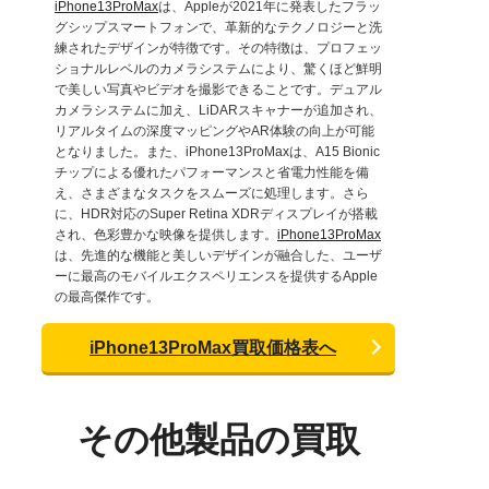
iPhone13ProMax
は、Appleが2021年に発表したフラッ
グシップスマートフォンで、革新的なテクノロジーと洗
練されたデザインが特徴です。その特徴は、プロフェッ
ショナルレベルのカメラシステムにより、驚くほど鮮明
で美しい写真やビデオを撮影できることです。デュアル
カメラシステムに加え、LiDARスキャナーが追加され、
リアルタイムの深度マッピングやAR体験の向上が可能
となりました。また、iPhone13ProMaxは、A15 Bionic
チップによる優れたパフォーマンスと省電力性能を備
え、さまざまなタスクをスムーズに処理します。さら
に、HDR対応のSuper Retina XDRディスプレイが搭載
され、色彩豊かな映像を提供します。
iPhone13ProMax
は、先進的な機能と美しいデザインが融合した、ユーザ
ーに最高のモバイルエクスペリエンスを提供するApple
の最高傑作です。
iPhone13ProMax買取価格表へ
その他製品の買取