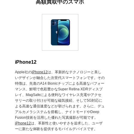
高額買取中のスマホ
iPhone12
Apple社の
iPhone12
は、革新的なテクノロジーと美し
いデザインが融合した次世代スマートフォンです。その
特徴は、先進のA14 Bionicチップによる高速なパフォー
マンス、鮮明で色彩豊かなSuper Retina XDRディスプ
レイ、MagSafeによる便利なワイヤレス充電やアクセ
サリーの取り付けが可能な磁気接続、そして5G対応に
よる高速な通信速度などが挙げられます。さらに、デュ
アルカメラシステムを搭載し、ナイトモードやDeep
Fusion技術を活用した優れた写真撮影が可能です。
iPhone12
は、革新性と使いやすさを追求した、ユーザ
ーに新たな体験を提供するモバイルデバイスです。