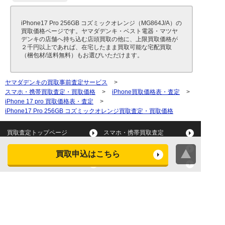
iPhone17 Pro 256GB コズミックオレンジ（MG864J/A）の
買取価格ページです。ヤマダデンキ・ベスト電器・マツヤ
デンキの店舗へ持ち込む店頭買取の他に、上限買取価格が
２千円以上であれば、在宅したまま買取可能な宅配買取
（梱包材/送料無料）もお選びいただけます。
ヤマダデンキの買取事前査定サービス
>
スマホ・携帯買取査定・買取価格
>
iPhone買取価格表・査定
>
iPhone 17 pro 買取価格表・査定
>
iPhone17 Pro 256GB コズミックオレンジ買取査定・買取価格
買取査定トップページ
スマホ・携帯買取査定
タブレット買取査定
パソコン買取査定
買取申込はこちら
スマートウォッチ買取査定
デジカメ買取査定
ビデオカメラ買取査定
テレビ買取査定
洗濯機・衣類乾燥機買取査
冷蔵庫買取査定
定
レンジ買取査定
炊飯器買取査定