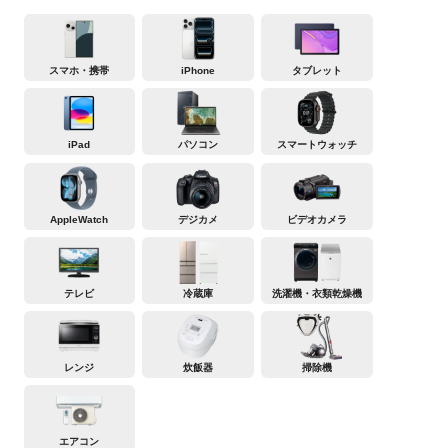
スマホ・携帯
iPhone
タブレット
iPad
パソコン
スマートウォッチ
AppleWatch
デジカメ
ビデオカメラ
テレビ
冷蔵庫
洗濯機・衣類乾燥機
レンジ
炊飯器
掃除機
エアコン