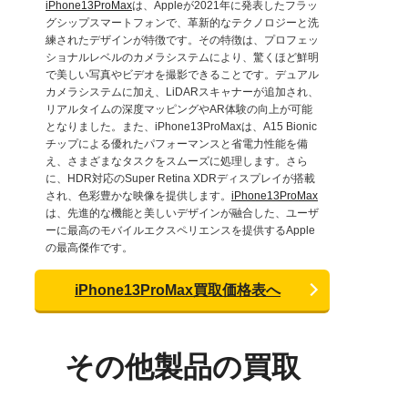
iPhone13ProMax
は、Appleが2021年に発表したフラッ
グシップスマートフォンで、革新的なテクノロジーと洗
練されたデザインが特徴です。その特徴は、プロフェッ
ショナルレベルのカメラシステムにより、驚くほど鮮明
で美しい写真やビデオを撮影できることです。デュアル
カメラシステムに加え、LiDARスキャナーが追加され、
リアルタイムの深度マッピングやAR体験の向上が可能
となりました。また、iPhone13ProMaxは、A15 Bionic
チップによる優れたパフォーマンスと省電力性能を備
え、さまざまなタスクをスムーズに処理します。さら
に、HDR対応のSuper Retina XDRディスプレイが搭載
され、色彩豊かな映像を提供します。
iPhone13ProMax
は、先進的な機能と美しいデザインが融合した、ユーザ
ーに最高のモバイルエクスペリエンスを提供するApple
の最高傑作です。
iPhone13ProMax買取価格表へ
その他製品の買取