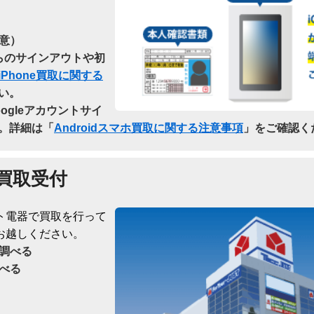
意）
dからのサインアウトや初
iPhone買取に関する
い。
oogleアカウントサイ
。詳細は「
Androidスマホ買取に関する注意事項
」をご確認く
買取受付
ト電器で買取を行って
お越しください。
調べる
べる