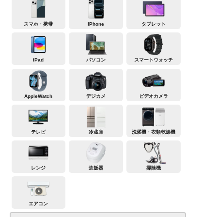
スマホ・携帯
iPhone
タブレット
iPad
パソコン
スマートウォッチ
AppleWatch
デジカメ
ビデオカメラ
テレビ
冷蔵庫
洗濯機・衣類乾燥機
レンジ
炊飯器
掃除機
エアコン