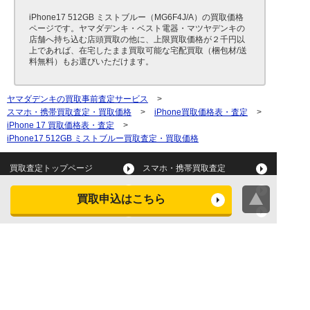
iPhone17 512GB ミストブルー（MG6F4J/A）の買取価格
ページです。ヤマダデンキ・ベスト電器・マツヤデンキの
店舗へ持ち込む店頭買取の他に、上限買取価格が２千円以
上であれば、在宅したまま買取可能な宅配買取（梱包材/送
料無料）もお選びいただけます。
ヤマダデンキの買取事前査定サービス
>
スマホ・携帯買取査定・買取価格
>
iPhone買取価格表・査定
>
iPhone 17 買取価格表・査定
>
iPhone17 512GB ミストブルー買取査定・買取価格
買取査定トップページ
スマホ・携帯買取査定
タブレット買取査定
パソコン買取査定
買取申込はこちら
スマートウォッチ買取査定
デジカメ買取査定
ビデオカメラ買取査定
テレビ買取査定
洗濯機・衣類乾燥機買取査
冷蔵庫買取査定
定
レンジ買取査定
炊飯器買取査定