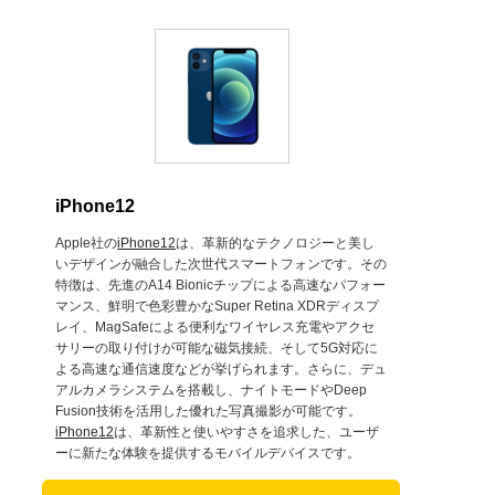
iPhone12
Apple社の
iPhone12
は、革新的なテクノロジーと美し
いデザインが融合した次世代スマートフォンです。その
特徴は、先進のA14 Bionicチップによる高速なパフォー
マンス、鮮明で色彩豊かなSuper Retina XDRディスプ
レイ、MagSafeによる便利なワイヤレス充電やアクセ
サリーの取り付けが可能な磁気接続、そして5G対応に
よる高速な通信速度などが挙げられます。さらに、デュ
アルカメラシステムを搭載し、ナイトモードやDeep
Fusion技術を活用した優れた写真撮影が可能です。
iPhone12
は、革新性と使いやすさを追求した、ユーザ
ーに新たな体験を提供するモバイルデバイスです。