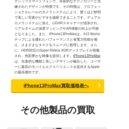
グシップスマートフォンで、革新的なテクノロジーと洗
練されたデザインが特徴です。その特徴は、プロフェッ
ショナルレベルのカメラシステムにより、驚くほど鮮明
で美しい写真やビデオを撮影できることです。デュアル
カメラシステムに加え、LiDARスキャナーが追加され、
リアルタイムの深度マッピングやAR体験の向上が可能
となりました。また、iPhone13ProMaxは、A15 Bionic
チップによる優れたパフォーマンスと省電力性能を備
え、さまざまなタスクをスムーズに処理します。さら
に、HDR対応のSuper Retina XDRディスプレイが搭載
され、色彩豊かな映像を提供します。
iPhone13ProMax
は、先進的な機能と美しいデザインが融合した、ユーザ
ーに最高のモバイルエクスペリエンスを提供するApple
の最高傑作です。
iPhone13ProMax買取価格表へ
その他製品の買取