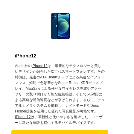
iPhone12
Apple社の
iPhone12
は、革新的なテクノロジーと美し
いデザインが融合した次世代スマートフォンです。その
特徴は、先進のA14 Bionicチップによる高速なパフォー
マンス、鮮明で色彩豊かなSuper Retina XDRディスプ
レイ、MagSafeによる便利なワイヤレス充電やアクセ
サリーの取り付けが可能な磁気接続、そして5G対応に
よる高速な通信速度などが挙げられます。さらに、デュ
アルカメラシステムを搭載し、ナイトモードやDeep
Fusion技術を活用した優れた写真撮影が可能です。
iPhone12
は、革新性と使いやすさを追求した、ユーザ
ーに新たな体験を提供するモバイルデバイスです。