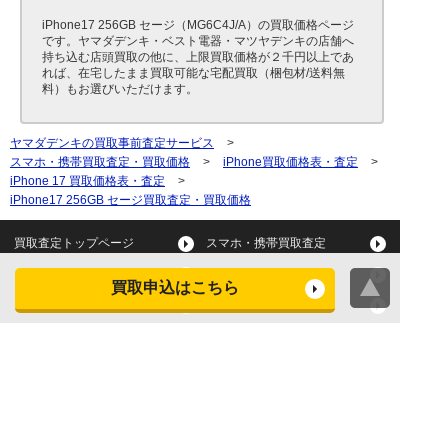
iPhone17 256GB セージ（MG6C4J/A）の買取価格ページ
です。ヤマダデンキ・ベスト電器・マツヤデンキの店舗へ
持ち込む店頭買取の他に、上限買取価格が２千円以上であ
れば、在宅したまま買取可能な宅配買取（梱包材/送料無
料）もお選びいただけます。
ヤマダデンキの買取事前査定サービス
>
スマホ・携帯買取査定・買取価格
>
iPhone買取価格表・査定
>
iPhone 17 買取価格表・査定
>
iPhone17 256GB セージ買取査定・買取価格
買取査定トップページ
スマホ・携帯買取査定
タブレット買取査定
パソコン買取査定
買取申込はこちら
スマートウォッチ買取査定
デジカメ買取査定
ビデオカメラ買取査定
テレビ買取査定
洗濯機・衣類乾燥機買取査
冷蔵庫買取査定
定
レンジ買取査定
炊飯器買取査定