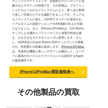
グシップスマートフォンで、革新的なテクノロジーと洗
練されたデザインが特徴です。その特徴は、プロフェッ
ショナルレベルのカメラシステムにより、驚くほど鮮明
で美しい写真やビデオを撮影できることです。デュアル
カメラシステムに加え、LiDARスキャナーが追加され、
リアルタイムの深度マッピングやAR体験の向上が可能
となりました。また、iPhone13ProMaxは、A15 Bionic
チップによる優れたパフォーマンスと省電力性能を備
え、さまざまなタスクをスムーズに処理します。さら
に、HDR対応のSuper Retina XDRディスプレイが搭載
され、色彩豊かな映像を提供します。
iPhone13ProMax
は、先進的な機能と美しいデザインが融合した、ユーザ
ーに最高のモバイルエクスペリエンスを提供するApple
の最高傑作です。
iPhone13ProMax買取価格表へ
その他製品の買取