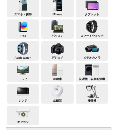
スマホ・携帯
iPhone
タブレット
iPad
パソコン
スマートウォッチ
AppleWatch
デジカメ
ビデオカメラ
テレビ
冷蔵庫
洗濯機・衣類乾燥機
レンジ
炊飯器
掃除機
エアコン