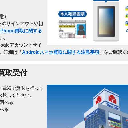
意）
dからのサインアウトや初
iPhone買取に関する
い。
oogleアカウントサイ
。詳細は「
Androidスマホ買取に関する注意事項
」をご確認く
買取受付
ト電器で買取を行って
お越しください。
調べる
べる