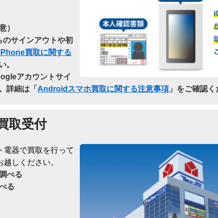
意）
dからのサインアウトや初
iPhone買取に関する
い。
oogleアカウントサイ
。詳細は「
Androidスマホ買取に関する注意事項
」をご確認く
買取受付
ト電器で買取を行って
お越しください。
調べる
べる