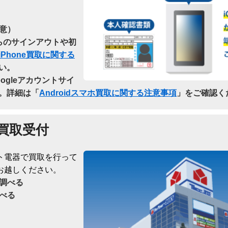
意）
dからのサインアウトや初
iPhone買取に関する
い。
oogleアカウントサイ
。詳細は「
Androidスマホ買取に関する注意事項
」をご確認く
買取受付
ト電器で買取を行って
お越しください。
調べる
べる