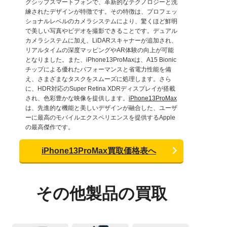
グシップスマートフォンで、革新的なテクノロジーと洗
練されたデザインが特徴です。その特徴は、プロフェッ
ショナルレベルのカメラシステムにより、驚くほど鮮明
で美しい写真やビデオを撮影できることです。デュアル
カメラシステムに加え、LiDARスキャナーが追加され、
リアルタイムの深度マッピングやAR体験の向上が可能
となりました。また、iPhone13ProMaxは、A15 Bionic
チップによる優れたパフォーマンスと省電力性能を備
え、さまざまなタスクをスムーズに処理します。さら
に、HDR対応のSuper Retina XDRディスプレイが搭載
され、色彩豊かな映像を提供します。
iPhone13ProMax
は、先進的な機能と美しいデザインが融合した、ユーザ
ーに最高のモバイルエクスペリエンスを提供するApple
の最高傑作です。
iPhone13ProMax買取価格表へ
その他製品の買取