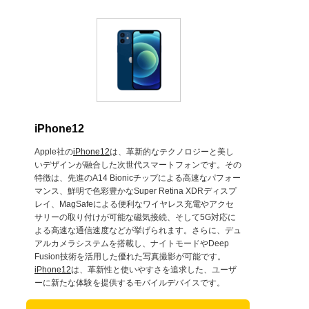
iPhone12
Apple社の
iPhone12
は、革新的なテクノロジーと美し
いデザインが融合した次世代スマートフォンです。その
特徴は、先進のA14 Bionicチップによる高速なパフォー
マンス、鮮明で色彩豊かなSuper Retina XDRディスプ
レイ、MagSafeによる便利なワイヤレス充電やアクセ
サリーの取り付けが可能な磁気接続、そして5G対応に
よる高速な通信速度などが挙げられます。さらに、デュ
アルカメラシステムを搭載し、ナイトモードやDeep
Fusion技術を活用した優れた写真撮影が可能です。
iPhone12
は、革新性と使いやすさを追求した、ユーザ
ーに新たな体験を提供するモバイルデバイスです。