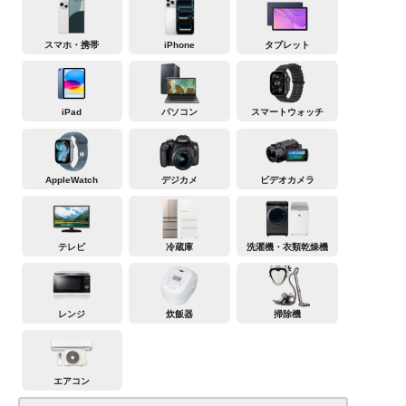
スマホ・携帯
iPhone
タブレット
iPad
パソコン
スマートウォッチ
AppleWatch
デジカメ
ビデオカメラ
テレビ
冷蔵庫
洗濯機・衣類乾燥機
レンジ
炊飯器
掃除機
エアコン