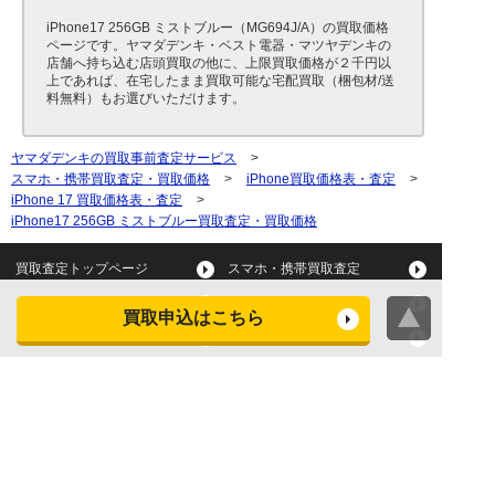
iPhone17 256GB ミストブルー（MG694J/A）の買取価格
ページです。ヤマダデンキ・ベスト電器・マツヤデンキの
店舗へ持ち込む店頭買取の他に、上限買取価格が２千円以
上であれば、在宅したまま買取可能な宅配買取（梱包材/送
料無料）もお選びいただけます。
ヤマダデンキの買取事前査定サービス
>
スマホ・携帯買取査定・買取価格
>
iPhone買取価格表・査定
>
iPhone 17 買取価格表・査定
>
iPhone17 256GB ミストブルー買取査定・買取価格
買取査定トップページ
スマホ・携帯買取査定
タブレット買取査定
パソコン買取査定
買取申込はこちら
スマートウォッチ買取査定
デジカメ買取査定
ビデオカメラ買取査定
テレビ買取査定
洗濯機・衣類乾燥機買取査
冷蔵庫買取査定
定
レンジ買取査定
炊飯器買取査定