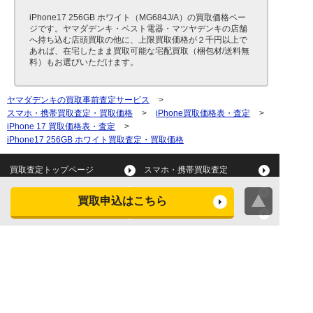
iPhone17 256GB ホワイト（MG684J/A）の買取価格ペー
ジです。ヤマダデンキ・ベスト電器・マツヤデンキの店舗
へ持ち込む店頭買取の他に、上限買取価格が２千円以上で
あれば、在宅したまま買取可能な宅配買取（梱包材/送料無
料）もお選びいただけます。
ヤマダデンキの買取事前査定サービス
>
スマホ・携帯買取査定・買取価格
>
iPhone買取価格表・査定
>
iPhone 17 買取価格表・査定
>
iPhone17 256GB ホワイト買取査定・買取価格
買取査定トップページ
スマホ・携帯買取査定
タブレット買取査定
パソコン買取査定
買取申込はこちら
スマートウォッチ買取査定
デジカメ買取査定
ビデオカメラ買取査定
テレビ買取査定
洗濯機・衣類乾燥機買取査
冷蔵庫買取査定
定
レンジ買取査定
炊飯器買取査定