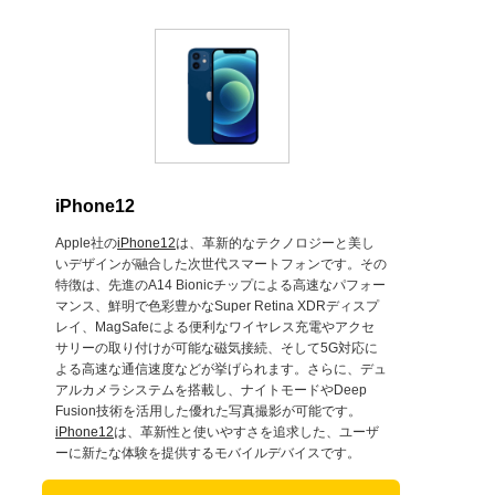
iPhone12
Apple社の
iPhone12
は、革新的なテクノロジーと美し
いデザインが融合した次世代スマートフォンです。その
特徴は、先進のA14 Bionicチップによる高速なパフォー
マンス、鮮明で色彩豊かなSuper Retina XDRディスプ
レイ、MagSafeによる便利なワイヤレス充電やアクセ
サリーの取り付けが可能な磁気接続、そして5G対応に
よる高速な通信速度などが挙げられます。さらに、デュ
アルカメラシステムを搭載し、ナイトモードやDeep
Fusion技術を活用した優れた写真撮影が可能です。
iPhone12
は、革新性と使いやすさを追求した、ユーザ
ーに新たな体験を提供するモバイルデバイスです。