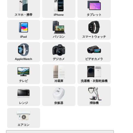
スマホ・携帯
iPhone
タブレット
iPad
パソコン
スマートウォッチ
AppleWatch
デジカメ
ビデオカメラ
テレビ
冷蔵庫
洗濯機・衣類乾燥機
レンジ
炊飯器
掃除機
エアコン