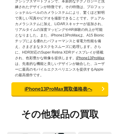
グシップスマートフォンで、革新的なテクノロジーと洗
練されたデザインが特徴です。その特徴は、プロフェッ
ショナルレベルのカメラシステムにより、驚くほど鮮明
で美しい写真やビデオを撮影できることです。デュアル
カメラシステムに加え、LiDARスキャナーが追加され、
リアルタイムの深度マッピングやAR体験の向上が可能
となりました。また、iPhone13ProMaxは、A15 Bionic
チップによる優れたパフォーマンスと省電力性能を備
え、さまざまなタスクをスムーズに処理します。さら
に、HDR対応のSuper Retina XDRディスプレイが搭載
され、色彩豊かな映像を提供します。
iPhone13ProMax
は、先進的な機能と美しいデザインが融合した、ユーザ
ーに最高のモバイルエクスペリエンスを提供するApple
の最高傑作です。
iPhone13ProMax買取価格表へ
その他製品の買取