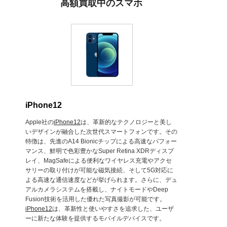
高額買取中のスマホ
iPhone12
Apple社の
iPhone12
は、革新的なテクノロジーと美し
いデザインが融合した次世代スマートフォンです。その
特徴は、先進のA14 Bionicチップによる高速なパフォー
マンス、鮮明で色彩豊かなSuper Retina XDRディスプ
レイ、MagSafeによる便利なワイヤレス充電やアクセ
サリーの取り付けが可能な磁気接続、そして5G対応に
よる高速な通信速度などが挙げられます。さらに、デュ
アルカメラシステムを搭載し、ナイトモードやDeep
Fusion技術を活用した優れた写真撮影が可能です。
iPhone12
は、革新性と使いやすさを追求した、ユーザ
ーに新たな体験を提供するモバイルデバイスです。