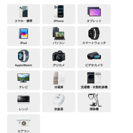
スマホ・携帯
iPhone
タブレット
iPad
パソコン
スマートウォッチ
AppleWatch
デジカメ
ビデオカメラ
テレビ
冷蔵庫
洗濯機・衣類乾燥機
レンジ
炊飯器
掃除機
エアコン