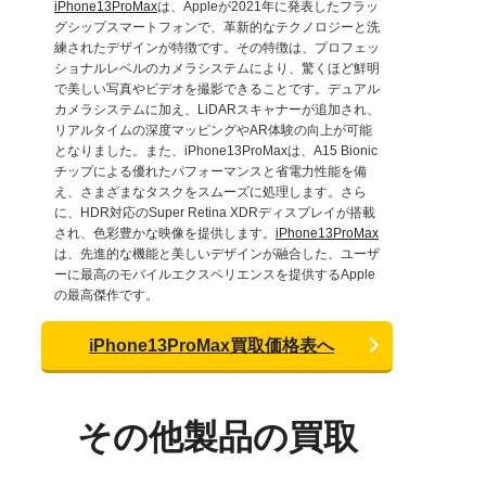
iPhone13ProMax
は、Appleが2021年に発表したフラッ
グシップスマートフォンで、革新的なテクノロジーと洗
練されたデザインが特徴です。その特徴は、プロフェッ
ショナルレベルのカメラシステムにより、驚くほど鮮明
で美しい写真やビデオを撮影できることです。デュアル
カメラシステムに加え、LiDARスキャナーが追加され、
リアルタイムの深度マッピングやAR体験の向上が可能
となりました。また、iPhone13ProMaxは、A15 Bionic
チップによる優れたパフォーマンスと省電力性能を備
え、さまざまなタスクをスムーズに処理します。さら
に、HDR対応のSuper Retina XDRディスプレイが搭載
され、色彩豊かな映像を提供します。
iPhone13ProMax
は、先進的な機能と美しいデザインが融合した、ユーザ
ーに最高のモバイルエクスペリエンスを提供するApple
の最高傑作です。
iPhone13ProMax買取価格表へ
その他製品の買取