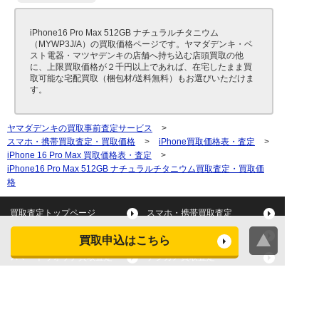
iPhone16 Pro Max 512GB ナチュラルチタニウム
（MYWP3J/A）の買取価格ページです。ヤマダデンキ・ベ
スト電器・マツヤデンキの店舗へ持ち込む店頭買取の他
に、上限買取価格が２千円以上であれば、在宅したまま買
取可能な宅配買取（梱包材/送料無料）もお選びいただけま
す。
ヤマダデンキの買取事前査定サービス
>
スマホ・携帯買取査定・買取価格
>
iPhone買取価格表・査定
>
iPhone 16 Pro Max 買取価格表・査定
>
iPhone16 Pro Max 512GB ナチュラルチタニウム買取査定・買取価
格
買取査定トップページ
スマホ・携帯買取査定
タブレット買取査定
パソコン買取査定
買取申込はこちら
スマートウォッチ買取査定
デジカメ買取査定
ビデオカメラ買取査定
テレビ買取査定
洗濯機・衣類乾燥機買取査
冷蔵庫買取査定
定