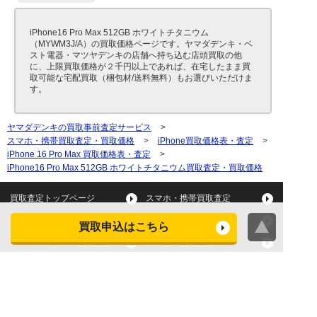
iPhone16 Pro Max 512GB ホワイトチタニウム
（MYWM3J/A）の買取価格ページです。ヤマダデンキ・ベ
スト電器・マツヤデンキの店舗へ持ち込む店頭買取の他
に、上限買取価格が２千円以上であれば、在宅したまま買
取可能な宅配買取（梱包材/送料無料）もお選びいただけま
す。
ヤマダデンキの買取事前査定サービス
>
スマホ・携帯買取査定・買取価格
>
iPhone買取価格表・査定
>
iPhone 16 Pro Max 買取価格表・査定
>
iPhone16 Pro Max 512GB ホワイトチタニウム買取査定・買取価格
買取査定トップページ
スマホ・携帯買取査定
タブレット買取査定
パソコン買取査定
買取申込はこちら
スマートウォッチ買取査定
デジカメ買取査定
ビデオカメラ買取査定
テレビ買取査定
洗濯機・衣類乾燥機買取査
冷蔵庫買取査定
定