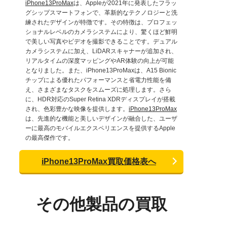
iPhone13ProMax
は、Appleが2021年に発表したフラッ
グシップスマートフォンで、革新的なテクノロジーと洗
練されたデザインが特徴です。その特徴は、プロフェッ
ショナルレベルのカメラシステムにより、驚くほど鮮明
で美しい写真やビデオを撮影できることです。デュアル
カメラシステムに加え、LiDARスキャナーが追加され、
リアルタイムの深度マッピングやAR体験の向上が可能
となりました。また、iPhone13ProMaxは、A15 Bionic
チップによる優れたパフォーマンスと省電力性能を備
え、さまざまなタスクをスムーズに処理します。さら
に、HDR対応のSuper Retina XDRディスプレイが搭載
され、色彩豊かな映像を提供します。
iPhone13ProMax
は、先進的な機能と美しいデザインが融合した、ユーザ
ーに最高のモバイルエクスペリエンスを提供するApple
の最高傑作です。
iPhone13ProMax買取価格表へ
その他製品の買取