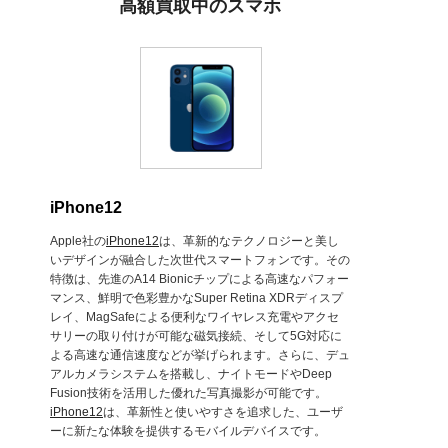
高額買取中のスマホ
iPhone12
Apple社の
iPhone12
は、革新的なテクノロジーと美し
いデザインが融合した次世代スマートフォンです。その
特徴は、先進のA14 Bionicチップによる高速なパフォー
マンス、鮮明で色彩豊かなSuper Retina XDRディスプ
レイ、MagSafeによる便利なワイヤレス充電やアクセ
サリーの取り付けが可能な磁気接続、そして5G対応に
よる高速な通信速度などが挙げられます。さらに、デュ
アルカメラシステムを搭載し、ナイトモードやDeep
Fusion技術を活用した優れた写真撮影が可能です。
iPhone12
は、革新性と使いやすさを追求した、ユーザ
ーに新たな体験を提供するモバイルデバイスです。