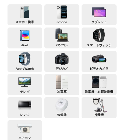
スマホ・携帯
iPhone
タブレット
iPad
パソコン
スマートウォッチ
AppleWatch
デジカメ
ビデオカメラ
テレビ
冷蔵庫
洗濯機・衣類乾燥機
レンジ
炊飯器
掃除機
エアコン