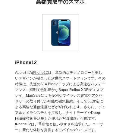
高額買取中のスマホ
iPhone12
Apple社の
iPhone12
は、革新的なテクノロジーと美し
いデザインが融合した次世代スマートフォンです。その
特徴は、先進のA14 Bionicチップによる高速なパフォー
マンス、鮮明で色彩豊かなSuper Retina XDRディスプ
レイ、MagSafeによる便利なワイヤレス充電やアクセ
サリーの取り付けが可能な磁気接続、そして5G対応に
よる高速な通信速度などが挙げられます。さらに、デュ
アルカメラシステムを搭載し、ナイトモードやDeep
Fusion技術を活用した優れた写真撮影が可能です。
iPhone12
は、革新性と使いやすさを追求した、ユーザ
ーに新たな体験を提供するモバイルデバイスです。