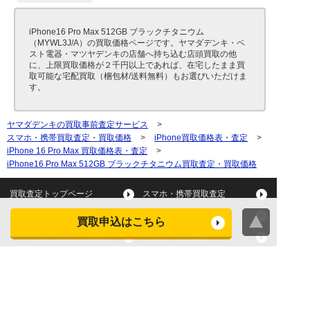
iPhone16 Pro Max 512GB ブラックチタニウム
（MYWL3J/A）の買取価格ページです。ヤマダデンキ・ベ
スト電器・マツヤデンキの店舗へ持ち込む店頭買取の他
に、上限買取価格が２千円以上であれば、在宅したまま買
取可能な宅配買取（梱包材/送料無料）もお選びいただけま
す。
ヤマダデンキの買取事前査定サービス
>
スマホ・携帯買取査定・買取価格
>
iPhone買取価格表・査定
>
iPhone 16 Pro Max 買取価格表・査定
>
iPhone16 Pro Max 512GB ブラックチタニウム買取査定・買取価格
買取査定トップページ
スマホ・携帯買取査定
タブレット買取査定
パソコン買取査定
買取申込はこちら
スマートウォッチ買取査定
デジカメ買取査定
ビデオカメラ買取査定
テレビ買取査定
洗濯機・衣類乾燥機買取査
冷蔵庫買取査定
定