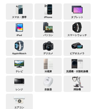
スマホ・携帯
iPhone
タブレット
iPad
パソコン
スマートウォッチ
AppleWatch
デジカメ
ビデオカメラ
テレビ
冷蔵庫
洗濯機・衣類乾燥機
レンジ
炊飯器
掃除機
エアコン