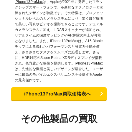
iPhone13ProMax
は、Appleが2021年に発表したフラッ
グシップスマートフォンで、革新的なテクノロジーと洗
練されたデザインが特徴です。その特徴は、プロフェッ
ショナルレベルのカメラシステムにより、驚くほど鮮明
で美しい写真やビデオを撮影できることです。デュアル
カメラシステムに加え、LiDARスキャナーが追加され、
リアルタイムの深度マッピングやAR体験の向上が可能
となりました。また、iPhone13ProMaxは、A15 Bionic
チップによる優れたパフォーマンスと省電力性能を備
え、さまざまなタスクをスムーズに処理します。さら
に、HDR対応のSuper Retina XDRディスプレイが搭載
され、色彩豊かな映像を提供します。
iPhone13ProMax
は、先進的な機能と美しいデザインが融合した、ユーザ
ーに最高のモバイルエクスペリエンスを提供するApple
の最高傑作です。
iPhone13ProMax買取価格表へ
その他製品の買取