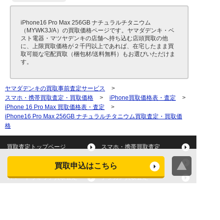
iPhone16 Pro Max 256GB ナチュラルチタニウム
（MYWK3J/A）の買取価格ページです。ヤマダデンキ・ベ
スト電器・マツヤデンキの店舗へ持ち込む店頭買取の他
に、上限買取価格が２千円以上であれば、在宅したまま買
取可能な宅配買取（梱包材/送料無料）もお選びいただけま
す。
ヤマダデンキの買取事前査定サービス
>
スマホ・携帯買取査定・買取価格
>
iPhone買取価格表・査定
>
iPhone 16 Pro Max 買取価格表・査定
>
iPhone16 Pro Max 256GB ナチュラルチタニウム買取査定・買取価
格
買取査定トップページ
スマホ・携帯買取査定
タブレット買取査定
パソコン買取査定
買取申込はこちら
スマートウォッチ買取査定
デジカメ買取査定
ビデオカメラ買取査定
テレビ買取査定
洗濯機・衣類乾燥機買取査
冷蔵庫買取査定
定