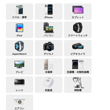
スマホ・携帯
iPhone
タブレット
iPad
パソコン
スマートウォッチ
AppleWatch
デジカメ
ビデオカメラ
テレビ
冷蔵庫
洗濯機・衣類乾燥機
レンジ
炊飯器
掃除機
エアコン