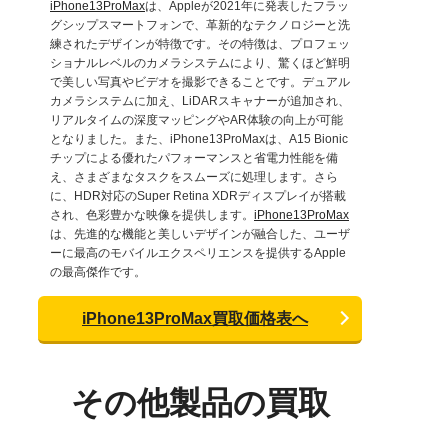
iPhone13ProMax
は、Appleが2021年に発表したフラッ
グシップスマートフォンで、革新的なテクノロジーと洗
練されたデザインが特徴です。その特徴は、プロフェッ
ショナルレベルのカメラシステムにより、驚くほど鮮明
で美しい写真やビデオを撮影できることです。デュアル
カメラシステムに加え、LiDARスキャナーが追加され、
リアルタイムの深度マッピングやAR体験の向上が可能
となりました。また、iPhone13ProMaxは、A15 Bionic
チップによる優れたパフォーマンスと省電力性能を備
え、さまざまなタスクをスムーズに処理します。さら
に、HDR対応のSuper Retina XDRディスプレイが搭載
され、色彩豊かな映像を提供します。
iPhone13ProMax
は、先進的な機能と美しいデザインが融合した、ユーザ
ーに最高のモバイルエクスペリエンスを提供するApple
の最高傑作です。
iPhone13ProMax買取価格表へ
その他製品の買取