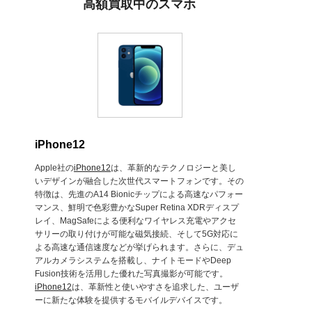
高額買取中のスマホ
iPhone12
Apple社の
iPhone12
は、革新的なテクノロジーと美し
いデザインが融合した次世代スマートフォンです。その
特徴は、先進のA14 Bionicチップによる高速なパフォー
マンス、鮮明で色彩豊かなSuper Retina XDRディスプ
レイ、MagSafeによる便利なワイヤレス充電やアクセ
サリーの取り付けが可能な磁気接続、そして5G対応に
よる高速な通信速度などが挙げられます。さらに、デュ
アルカメラシステムを搭載し、ナイトモードやDeep
Fusion技術を活用した優れた写真撮影が可能です。
iPhone12
は、革新性と使いやすさを追求した、ユーザ
ーに新たな体験を提供するモバイルデバイスです。