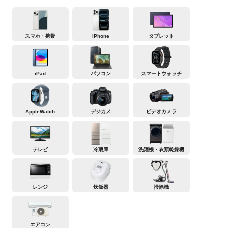
スマホ・携帯
iPhone
タブレット
iPad
パソコン
スマートウォッチ
AppleWatch
デジカメ
ビデオカメラ
テレビ
冷蔵庫
洗濯機・衣類乾燥機
レンジ
炊飯器
掃除機
エアコン