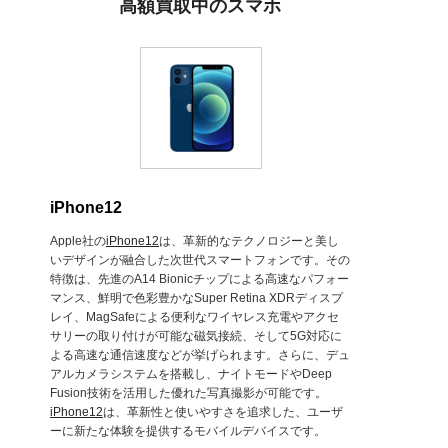
高額買取中のスマホ
iPhone12
Apple社の
iPhone12
は、革新的なテクノロジーと美し
いデザインが融合した次世代スマートフォンです。その
特徴は、先進のA14 Bionicチップによる高速なパフォー
マンス、鮮明で色彩豊かなSuper Retina XDRディスプ
レイ、MagSafeによる便利なワイヤレス充電やアクセ
サリーの取り付けが可能な磁気接続、そして5G対応に
よる高速な通信速度などが挙げられます。さらに、デュ
アルカメラシステムを搭載し、ナイトモードやDeep
Fusion技術を活用した優れた写真撮影が可能です。
iPhone12
は、革新性と使いやすさを追求した、ユーザ
ーに新たな体験を提供するモバイルデバイスです。