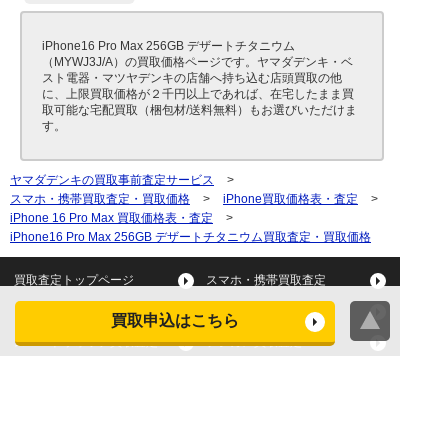
iPhone16 Pro Max 256GB デザートチタニウム
（MYWJ3J/A）の買取価格ページです。ヤマダデンキ・ベ
スト電器・マツヤデンキの店舗へ持ち込む店頭買取の他
に、上限買取価格が２千円以上であれば、在宅したまま買
取可能な宅配買取（梱包材/送料無料）もお選びいただけま
す。
ヤマダデンキの買取事前査定サービス
>
スマホ・携帯買取査定・買取価格
>
iPhone買取価格表・査定
>
iPhone 16 Pro Max 買取価格表・査定
>
iPhone16 Pro Max 256GB デザートチタニウム買取査定・買取価格
買取査定トップページ
スマホ・携帯買取査定
タブレット買取査定
パソコン買取査定
買取申込はこちら
スマートウォッチ買取査定
デジカメ買取査定
ビデオカメラ買取査定
テレビ買取査定
洗濯機・衣類乾燥機買取査
冷蔵庫買取査定
定