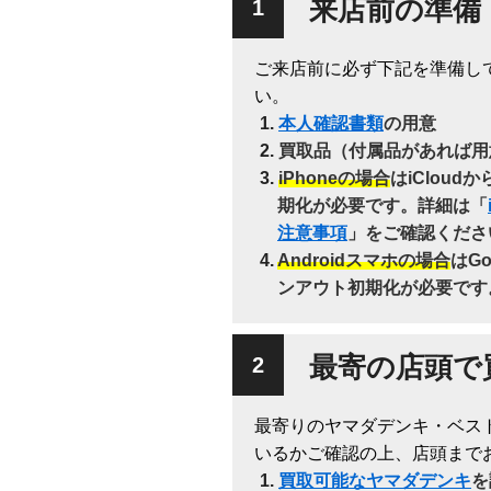
来店前の準備
ご来店前に必ず下記を準備し
い。
本人確認書類
の用意
買取品（付属品があれば用
iPhoneの場合
はiClou
期化が必要です。詳細は「
注意事項
」をご確認くださ
Androidスマホの場合
はG
ンアウト初期化が必要です
最寄の店頭で
最寄りのヤマダデンキ・ベス
いるかご確認の上、店頭まで
買取可能なヤマダデンキ
を