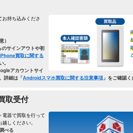
てお持ち込みくださ
意）
dからのサインアウトや初
iPhone買取に関する
い。
oogleアカウントサイ
。詳細は「
Androidスマホ買取に関する注意事項
」をご確認く
買取受付
ト電器で買取を行って
お越しください。
調べる