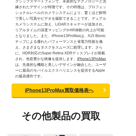
グシップスマートフォンで、革新的なテクノロジーと洗
練されたデザインが特徴です。その特徴は、プロフェッ
ショナルレベルのカメラシステムにより、驚くほど鮮明
で美しい写真やビデオを撮影できることです。デュアル
カメラシステムに加え、LiDARスキャナーが追加され、
リアルタイムの深度マッピングやAR体験の向上が可能
となりました。また、iPhone13ProMaxは、A15 Bionic
チップによる優れたパフォーマンスと省電力性能を備
え、さまざまなタスクをスムーズに処理します。さら
に、HDR対応のSuper Retina XDRディスプレイが搭載
され、色彩豊かな映像を提供します。
iPhone13ProMax
は、先進的な機能と美しいデザインが融合した、ユーザ
ーに最高のモバイルエクスペリエンスを提供するApple
の最高傑作です。
iPhone13ProMax買取価格表へ
その他製品の買取