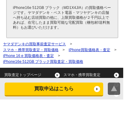
iPhone16e 512GB ブラック（MD1X4J/A）の買取価格ペー
ジです。ヤマダデンキ・ベスト電器・マツヤデンキの店舗
へ持ち込む店頭買取の他に、上限買取価格が２千円以上で
あれば、在宅したまま買取可能な宅配買取（梱包材/送料無
料）もお選びいただけます。
ヤマダデンキの買取事前査定サービス
>
スマホ・携帯買取査定・買取価格
>
iPhone買取価格表・査定
>
iPhone 16 e 買取価格表・査定
>
iPhone16e 512GB ブラック買取査定・買取価格
買取査定トップページ
スマホ・携帯買取査定
タブレット買取査定
パソコン買取査定
買取申込はこちら
スマートウォッチ買取査定
デジカメ買取査定
ビデオカメラ買取査定
テレビ買取査定
洗濯機・衣類乾燥機買取査
冷蔵庫買取査定
定
レンジ買取査定
炊飯器買取査定