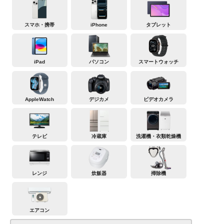
スマホ・携帯
iPhone
タブレット
iPad
パソコン
スマートウォッチ
AppleWatch
デジカメ
ビデオカメラ
テレビ
冷蔵庫
洗濯機・衣類乾燥機
レンジ
炊飯器
掃除機
エアコン