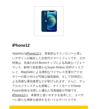
iPhone12
Apple社の
iPhone12
は、革新的なテクノロジーと美し
いデザインが融合した次世代スマートフォンです。その
特徴は、先進のA14 Bionicチップによる高速なパフォー
マンス、鮮明で色彩豊かなSuper Retina XDRディスプ
レイ、MagSafeによる便利なワイヤレス充電やアクセ
サリーの取り付けが可能な磁気接続、そして5G対応に
よる高速な通信速度などが挙げられます。さらに、デュ
アルカメラシステムを搭載し、ナイトモードやDeep
Fusion技術を活用した優れた写真撮影が可能です。
iPhone12
は、革新性と使いやすさを追求した、ユーザ
ーに新たな体験を提供するモバイルデバイスです。