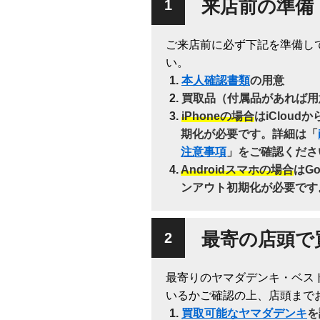
来店前の準備
ご来店前に必ず下記を準備し
い。
本人確認書類
の用意
買取品（付属品があれば用
iPhoneの場合
はiClou
期化が必要です。詳細は「
注意事項
」をご確認くださ
Androidスマホの場合
はG
ンアウト初期化が必要です
最寄の店頭で
最寄りのヤマダデンキ・ベス
いるかご確認の上、店頭まで
買取可能なヤマダデンキ
を