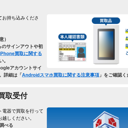
てお持ち込みくださ
意）
dからのサインアウトや初
iPhone買取に関する
い。
oogleアカウントサイ
。詳細は「
Androidスマホ買取に関する注意事項
」をご確認く
買取受付
ト電器で買取を行って
お越しください。
調べる