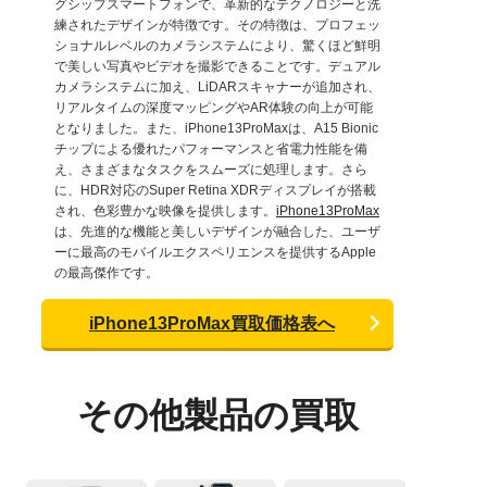
グシップスマートフォンで、革新的なテクノロジーと洗
練されたデザインが特徴です。その特徴は、プロフェッ
ショナルレベルのカメラシステムにより、驚くほど鮮明
で美しい写真やビデオを撮影できることです。デュアル
カメラシステムに加え、LiDARスキャナーが追加され、
リアルタイムの深度マッピングやAR体験の向上が可能
となりました。また、iPhone13ProMaxは、A15 Bionic
チップによる優れたパフォーマンスと省電力性能を備
え、さまざまなタスクをスムーズに処理します。さら
に、HDR対応のSuper Retina XDRディスプレイが搭載
され、色彩豊かな映像を提供します。
iPhone13ProMax
は、先進的な機能と美しいデザインが融合した、ユーザ
ーに最高のモバイルエクスペリエンスを提供するApple
の最高傑作です。
iPhone13ProMax買取価格表へ
その他製品の買取