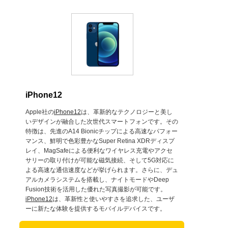
iPhone12
Apple社の
iPhone12
は、革新的なテクノロジーと美し
いデザインが融合した次世代スマートフォンです。その
特徴は、先進のA14 Bionicチップによる高速なパフォー
マンス、鮮明で色彩豊かなSuper Retina XDRディスプ
レイ、MagSafeによる便利なワイヤレス充電やアクセ
サリーの取り付けが可能な磁気接続、そして5G対応に
よる高速な通信速度などが挙げられます。さらに、デュ
アルカメラシステムを搭載し、ナイトモードやDeep
Fusion技術を活用した優れた写真撮影が可能です。
iPhone12
は、革新性と使いやすさを追求した、ユーザ
ーに新たな体験を提供するモバイルデバイスです。