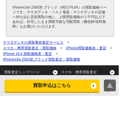
iPhone16e 256GB ブラック（MD1T4J/A）の買取価格ペー
ジです。ヤマダデンキ・ベスト電器・マツヤデンキの店舗
へ持ち込む店頭買取の他に、上限買取価格が２千円以上で
あれば、在宅したまま買取可能な宅配買取（梱包材/送料無
料）もお選びいただけます。
ヤマダデンキの買取事前査定サービス
>
スマホ・携帯買取査定・買取価格
>
iPhone買取価格表・査定
>
iPhone 16 e 買取価格表・査定
>
iPhone16e 256GB ブラック買取査定・買取価格
買取査定トップページ
スマホ・携帯買取査定
タブレット買取査定
パソコン買取査定
買取申込はこちら
スマートウォッチ買取査定
デジカメ買取査定
ビデオカメラ買取査定
テレビ買取査定
洗濯機・衣類乾燥機買取査
冷蔵庫買取査定
定
レンジ買取査定
炊飯器買取査定