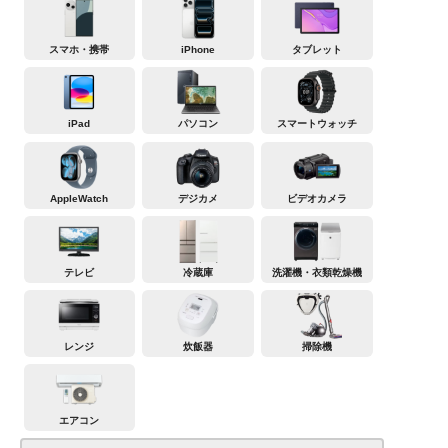
スマホ・携帯
iPhone
タブレット
iPad
パソコン
スマートウォッチ
AppleWatch
デジカメ
ビデオカメラ
テレビ
冷蔵庫
洗濯機・衣類乾燥機
レンジ
炊飯器
掃除機
エアコン