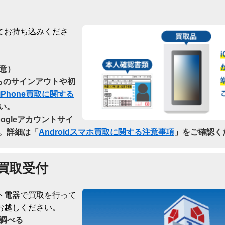
てお持ち込みくださ
意）
dからのサインアウトや初
iPhone買取に関する
い。
oogleアカウントサイ
。詳細は「
Androidスマホ買取に関する注意事項
」をご確認く
買取受付
ト電器で買取を行って
お越しください。
調べる