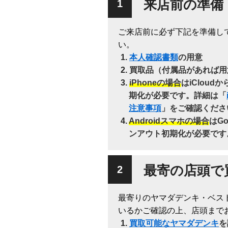
来店前の準備
ご来店前に必ず下記を準備し
い。
本人確認書類
の用意
買取品（付属品があれば用
iPhoneの場合
はiClou
期化が必要です。詳細は「
注意事項
」をご確認くださ
Androidスマホの場合
はG
ンアウト初期化が必要です
最寄の店頭で
最寄りのヤマダデンキ・ベス
いるかご確認の上、店頭まで
買取可能なヤマダデンキ
を