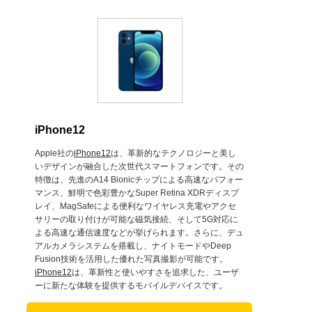
iPhone12
Apple社の
iPhone12
は、革新的なテクノロジーと美し
いデザインが融合した次世代スマートフォンです。その
特徴は、先進のA14 Bionicチップによる高速なパフォー
マンス、鮮明で色彩豊かなSuper Retina XDRディスプ
レイ、MagSafeによる便利なワイヤレス充電やアクセ
サリーの取り付けが可能な磁気接続、そして5G対応に
よる高速な通信速度などが挙げられます。さらに、デュ
アルカメラシステムを搭載し、ナイトモードやDeep
Fusion技術を活用した優れた写真撮影が可能です。
iPhone12
は、革新性と使いやすさを追求した、ユーザ
ーに新たな体験を提供するモバイルデバイスです。