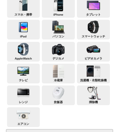
スマホ・携帯
iPhone
タブレット
iPad
パソコン
スマートウォッチ
AppleWatch
デジカメ
ビデオカメラ
テレビ
冷蔵庫
洗濯機・衣類乾燥機
レンジ
炊飯器
掃除機
エアコン