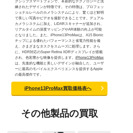
グシップスマートフォンで、革新的なテクノロジーと洗
練されたデザインが特徴です。その特徴は、プロフェッ
ショナルレベルのカメラシステムにより、驚くほど鮮明
で美しい写真やビデオを撮影できることです。デュアル
カメラシステムに加え、LiDARスキャナーが追加され、
リアルタイムの深度マッピングやAR体験の向上が可能
となりました。また、iPhone13ProMaxは、A15 Bionic
チップによる優れたパフォーマンスと省電力性能を備
え、さまざまなタスクをスムーズに処理します。さら
に、HDR対応のSuper Retina XDRディスプレイが搭載
され、色彩豊かな映像を提供します。
iPhone13ProMax
は、先進的な機能と美しいデザインが融合した、ユーザ
ーに最高のモバイルエクスペリエンスを提供するApple
の最高傑作です。
iPhone13ProMax買取価格表へ
その他製品の買取