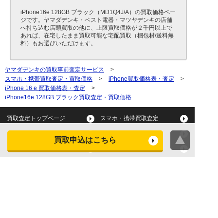
iPhone16e 128GB ブラック（MD1Q4J/A）の買取価格ペー
ジです。ヤマダデンキ・ベスト電器・マツヤデンキの店舗
へ持ち込む店頭買取の他に、上限買取価格が２千円以上で
あれば、在宅したまま買取可能な宅配買取（梱包材/送料無
料）もお選びいただけます。
ヤマダデンキの買取事前査定サービス
>
スマホ・携帯買取査定・買取価格
>
iPhone買取価格表・査定
>
iPhone 16 e 買取価格表・査定
>
iPhone16e 128GB ブラック買取査定・買取価格
買取査定トップページ
スマホ・携帯買取査定
タブレット買取査定
パソコン買取査定
買取申込はこちら
スマートウォッチ買取査定
デジカメ買取査定
ビデオカメラ買取査定
テレビ買取査定
洗濯機・衣類乾燥機買取査
冷蔵庫買取査定
定
レンジ買取査定
炊飯器買取査定