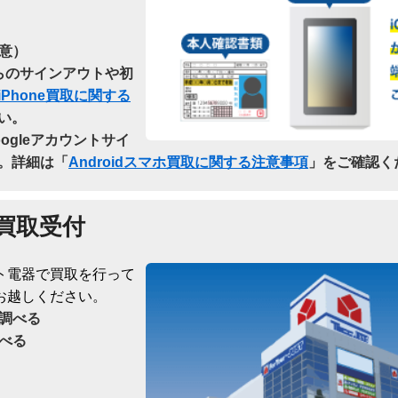
意）
dからのサインアウトや初
iPhone買取に関する
い。
oogleアカウントサイ
。詳細は「
Androidスマホ買取に関する注意事項
」をご確認く
買取受付
ト電器で買取を行って
お越しください。
調べる
べる