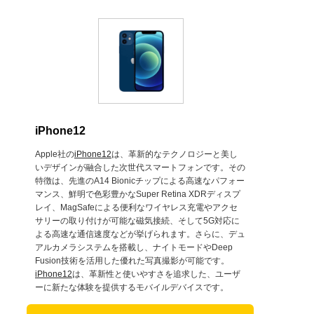
iPhone12
Apple社の
iPhone12
は、革新的なテクノロジーと美し
いデザインが融合した次世代スマートフォンです。その
特徴は、先進のA14 Bionicチップによる高速なパフォー
マンス、鮮明で色彩豊かなSuper Retina XDRディスプ
レイ、MagSafeによる便利なワイヤレス充電やアクセ
サリーの取り付けが可能な磁気接続、そして5G対応に
よる高速な通信速度などが挙げられます。さらに、デュ
アルカメラシステムを搭載し、ナイトモードやDeep
Fusion技術を活用した優れた写真撮影が可能です。
iPhone12
は、革新性と使いやすさを追求した、ユーザ
ーに新たな体験を提供するモバイルデバイスです。