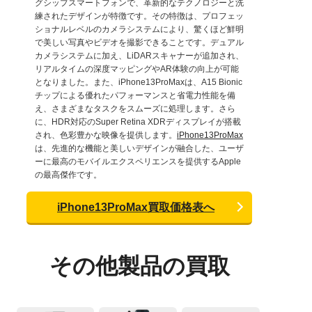
グシップスマートフォンで、革新的なテクノロジーと洗
練されたデザインが特徴です。その特徴は、プロフェッ
ショナルレベルのカメラシステムにより、驚くほど鮮明
で美しい写真やビデオを撮影できることです。デュアル
カメラシステムに加え、LiDARスキャナーが追加され、
リアルタイムの深度マッピングやAR体験の向上が可能
となりました。また、iPhone13ProMaxは、A15 Bionic
チップによる優れたパフォーマンスと省電力性能を備
え、さまざまなタスクをスムーズに処理します。さら
に、HDR対応のSuper Retina XDRディスプレイが搭載
され、色彩豊かな映像を提供します。
iPhone13ProMax
は、先進的な機能と美しいデザインが融合した、ユーザ
ーに最高のモバイルエクスペリエンスを提供するApple
の最高傑作です。
iPhone13ProMax買取価格表へ
その他製品の買取