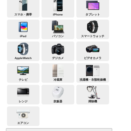
スマホ・携帯
iPhone
タブレット
iPad
パソコン
スマートウォッチ
AppleWatch
デジカメ
ビデオカメラ
テレビ
冷蔵庫
洗濯機・衣類乾燥機
レンジ
炊飯器
掃除機
エアコン