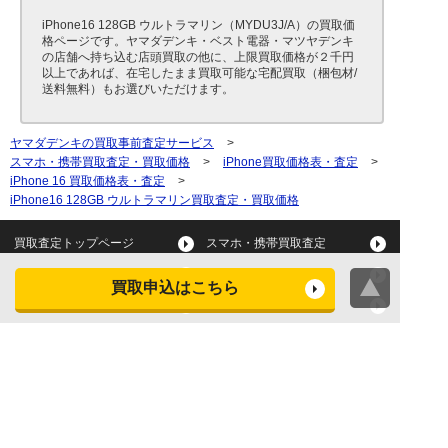
iPhone16 128GB ウルトラマリン（MYDU3J/A）の買取価
格ページです。ヤマダデンキ・ベスト電器・マツヤデンキ
の店舗へ持ち込む店頭買取の他に、上限買取価格が２千円
以上であれば、在宅したまま買取可能な宅配買取（梱包材/
送料無料）もお選びいただけます。
ヤマダデンキの買取事前査定サービス
>
スマホ・携帯買取査定・買取価格
>
iPhone買取価格表・査定
>
iPhone 16 買取価格表・査定
>
iPhone16 128GB ウルトラマリン買取査定・買取価格
買取査定トップページ
スマホ・携帯買取査定
タブレット買取査定
パソコン買取査定
買取申込はこちら
スマートウォッチ買取査定
デジカメ買取査定
ビデオカメラ買取査定
テレビ買取査定
洗濯機・衣類乾燥機買取査
冷蔵庫買取査定
定
レンジ買取査定
炊飯器買取査定