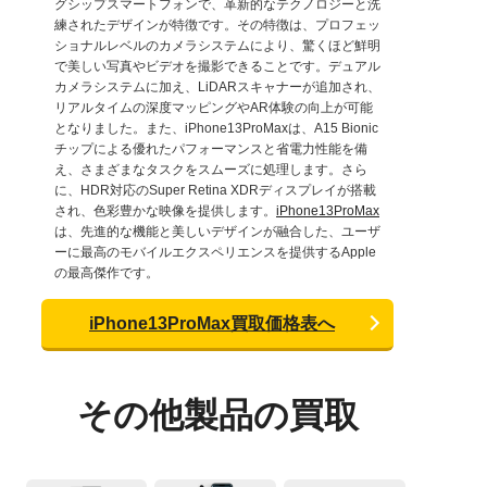
グシップスマートフォンで、革新的なテクノロジーと洗
練されたデザインが特徴です。その特徴は、プロフェッ
ショナルレベルのカメラシステムにより、驚くほど鮮明
で美しい写真やビデオを撮影できることです。デュアル
カメラシステムに加え、LiDARスキャナーが追加され、
リアルタイムの深度マッピングやAR体験の向上が可能
となりました。また、iPhone13ProMaxは、A15 Bionic
チップによる優れたパフォーマンスと省電力性能を備
え、さまざまなタスクをスムーズに処理します。さら
に、HDR対応のSuper Retina XDRディスプレイが搭載
され、色彩豊かな映像を提供します。
iPhone13ProMax
は、先進的な機能と美しいデザインが融合した、ユーザ
ーに最高のモバイルエクスペリエンスを提供するApple
の最高傑作です。
iPhone13ProMax買取価格表へ
その他製品の買取