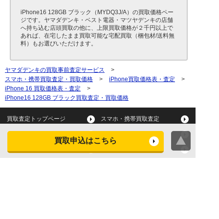
iPhone16 128GB ブラック（MYDQ3J/A）の買取価格ペー
ジです。ヤマダデンキ・ベスト電器・マツヤデンキの店舗
へ持ち込む店頭買取の他に、上限買取価格が２千円以上で
あれば、在宅したまま買取可能な宅配買取（梱包材/送料無
料）もお選びいただけます。
ヤマダデンキの買取事前査定サービス
>
スマホ・携帯買取査定・買取価格
>
iPhone買取価格表・査定
>
iPhone 16 買取価格表・査定
>
iPhone16 128GB ブラック買取査定・買取価格
買取査定トップページ
スマホ・携帯買取査定
タブレット買取査定
パソコン買取査定
買取申込はこちら
スマートウォッチ買取査定
デジカメ買取査定
ビデオカメラ買取査定
テレビ買取査定
洗濯機・衣類乾燥機買取査
冷蔵庫買取査定
定
レンジ買取査定
炊飯器買取査定