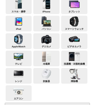
スマホ・携帯
iPhone
タブレット
iPad
パソコン
スマートウォッチ
AppleWatch
デジカメ
ビデオカメラ
テレビ
冷蔵庫
洗濯機・衣類乾燥機
レンジ
炊飯器
掃除機
エアコン