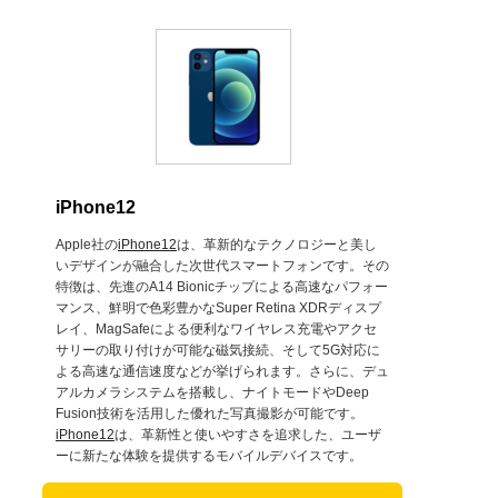
iPhone12
Apple社の
iPhone12
は、革新的なテクノロジーと美し
いデザインが融合した次世代スマートフォンです。その
特徴は、先進のA14 Bionicチップによる高速なパフォー
マンス、鮮明で色彩豊かなSuper Retina XDRディスプ
レイ、MagSafeによる便利なワイヤレス充電やアクセ
サリーの取り付けが可能な磁気接続、そして5G対応に
よる高速な通信速度などが挙げられます。さらに、デュ
アルカメラシステムを搭載し、ナイトモードやDeep
Fusion技術を活用した優れた写真撮影が可能です。
iPhone12
は、革新性と使いやすさを追求した、ユーザ
ーに新たな体験を提供するモバイルデバイスです。