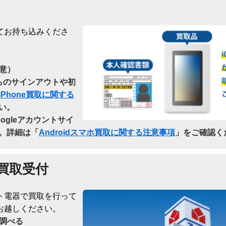
てお持ち込みくださ
意）
dからのサインアウトや初
iPhone買取に関する
い。
oogleアカウントサイ
。詳細は「
Androidスマホ買取に関する注意事項
」をご確認く
買取受付
ト電器で買取を行って
お越しください。
調べる