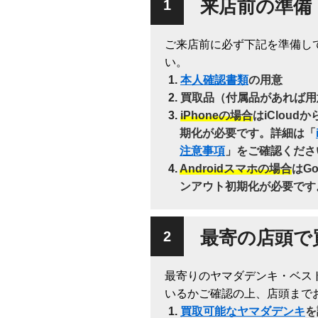
来店前の準備
ご来店前に必ず下記を準備し
い。
本人確認書類
の用意
買取品（付属品があれば用
iPhoneの場合
はiClou
期化が必要です。詳細は「
注意事項
」をご確認くださ
Androidスマホの場合
はG
ンアウト初期化が必要です
最寄の店頭で
最寄りのヤマダデンキ・ベス
いるかご確認の上、店頭まで
買取可能なヤマダデンキ
を