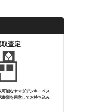
買取査定
取可能なヤマダデンキ・ベス
認書類を用意して
お持ち込み