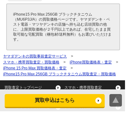
iPhone15 Pro Max 256GB ブラックチタニウム
（MU6P3J/A）の買取価格ページです。ヤマダデンキ・ベ
スト電器・マツヤデンキの店舗へ持ち込む店頭買取の他
に、上限買取価格が２千円以上であれば、在宅したまま買
取可能な宅配買取（梱包材/送料無料）もお選びいただけま
す。
ヤマダデンキの買取事前査定サービス
>
スマホ・携帯買取査定・買取価格
>
iPhone買取価格表・査定
>
iPhone 15 Pro Max 買取価格表・査定
>
iPhone15 Pro Max 256GB ブラックチタニウム買取査定・買取価格
買取査定トップページ
スマホ・携帯買取査定
タブレット買取査定
パソコン買取査定
買取申込はこちら
スマートウォッチ買取査定
デジカメ買取査定
ビデオカメラ買取査定
テレビ買取査定
洗濯機・衣類乾燥機買取査
冷蔵庫買取査定
定