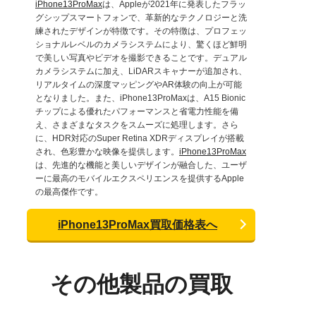
iPhone13ProMax
は、Appleが2021年に発表したフラッ
グシップスマートフォンで、革新的なテクノロジーと洗
練されたデザインが特徴です。その特徴は、プロフェッ
ショナルレベルのカメラシステムにより、驚くほど鮮明
で美しい写真やビデオを撮影できることです。デュアル
カメラシステムに加え、LiDARスキャナーが追加され、
リアルタイムの深度マッピングやAR体験の向上が可能
となりました。また、iPhone13ProMaxは、A15 Bionic
チップによる優れたパフォーマンスと省電力性能を備
え、さまざまなタスクをスムーズに処理します。さら
に、HDR対応のSuper Retina XDRディスプレイが搭載
され、色彩豊かな映像を提供します。
iPhone13ProMax
は、先進的な機能と美しいデザインが融合した、ユーザ
ーに最高のモバイルエクスペリエンスを提供するApple
の最高傑作です。
iPhone13ProMax買取価格表へ
その他製品の買取