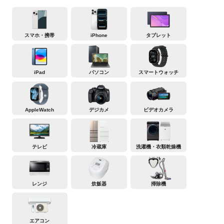
スマホ・携帯
iPhone
タブレット
iPad
パソコン
スマートウォッチ
AppleWatch
デジカメ
ビデオカメラ
テレビ
冷蔵庫
洗濯機・衣類乾燥機
レンジ
炊飯器
掃除機
エアコン