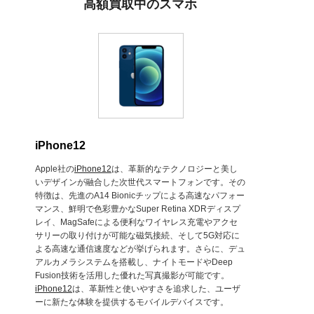
高額買取中のスマホ
iPhone12
Apple社の
iPhone12
は、革新的なテクノロジーと美し
いデザインが融合した次世代スマートフォンです。その
特徴は、先進のA14 Bionicチップによる高速なパフォー
マンス、鮮明で色彩豊かなSuper Retina XDRディスプ
レイ、MagSafeによる便利なワイヤレス充電やアクセ
サリーの取り付けが可能な磁気接続、そして5G対応に
よる高速な通信速度などが挙げられます。さらに、デュ
アルカメラシステムを搭載し、ナイトモードやDeep
Fusion技術を活用した優れた写真撮影が可能です。
iPhone12
は、革新性と使いやすさを追求した、ユーザ
ーに新たな体験を提供するモバイルデバイスです。