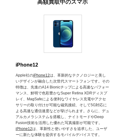
高額買取中のスマホ
iPhone12
Apple社の
iPhone12
は、革新的なテクノロジーと美し
いデザインが融合した次世代スマートフォンです。その
特徴は、先進のA14 Bionicチップによる高速なパフォー
マンス、鮮明で色彩豊かなSuper Retina XDRディスプ
レイ、MagSafeによる便利なワイヤレス充電やアクセ
サリーの取り付けが可能な磁気接続、そして5G対応に
よる高速な通信速度などが挙げられます。さらに、デュ
アルカメラシステムを搭載し、ナイトモードやDeep
Fusion技術を活用した優れた写真撮影が可能です。
iPhone12
は、革新性と使いやすさを追求した、ユーザ
ーに新たな体験を提供するモバイルデバイスです。