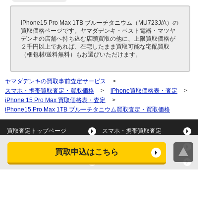
iPhone15 Pro Max 1TB ブルーチタニウム（MU723J/A）の
買取価格ページです。ヤマダデンキ・ベスト電器・マツヤ
デンキの店舗へ持ち込む店頭買取の他に、上限買取価格が
２千円以上であれば、在宅したまま買取可能な宅配買取
（梱包材/送料無料）もお選びいただけます。
ヤマダデンキの買取事前査定サービス
>
スマホ・携帯買取査定・買取価格
>
iPhone買取価格表・査定
>
iPhone 15 Pro Max 買取価格表・査定
>
iPhone15 Pro Max 1TB ブルーチタニウム買取査定・買取価格
買取査定トップページ
スマホ・携帯買取査定
タブレット買取査定
パソコン買取査定
買取申込はこちら
スマートウォッチ買取査定
デジカメ買取査定
ビデオカメラ買取査定
テレビ買取査定
洗濯機・衣類乾燥機買取査
冷蔵庫買取査定
定
レンジ買取査定
炊飯器買取査定