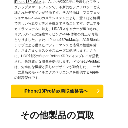
iPhone13ProMax
は、Appleが2021年に発表したフラッ
グシップスマートフォンで、革新的なテクノロジーと洗
練されたデザインが特徴です。その特徴は、プロフェッ
ショナルレベルのカメラシステムにより、驚くほど鮮明
で美しい写真やビデオを撮影できることです。デュアル
カメラシステムに加え、LiDARスキャナーが追加され、
リアルタイムの深度マッピングやAR体験の向上が可能
となりました。また、iPhone13ProMaxは、A15 Bionic
チップによる優れたパフォーマンスと省電力性能を備
え、さまざまなタスクをスムーズに処理します。さら
に、HDR対応のSuper Retina XDRディスプレイが搭載
され、色彩豊かな映像を提供します。
iPhone13ProMax
は、先進的な機能と美しいデザインが融合した、ユーザ
ーに最高のモバイルエクスペリエンスを提供するApple
の最高傑作です。
iPhone13ProMax買取価格表へ
その他製品の買取