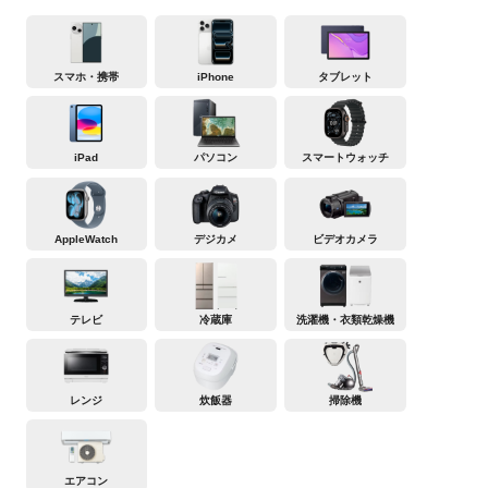
スマホ・携帯
iPhone
タブレット
iPad
パソコン
スマートウォッチ
AppleWatch
デジカメ
ビデオカメラ
テレビ
冷蔵庫
洗濯機・衣類乾燥機
レンジ
炊飯器
掃除機
エアコン