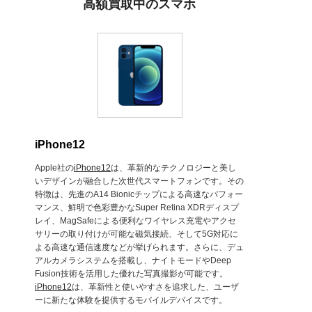
高額買取中のスマホ
iPhone12
Apple社の
iPhone12
は、革新的なテクノロジーと美し
いデザインが融合した次世代スマートフォンです。その
特徴は、先進のA14 Bionicチップによる高速なパフォー
マンス、鮮明で色彩豊かなSuper Retina XDRディスプ
レイ、MagSafeによる便利なワイヤレス充電やアクセ
サリーの取り付けが可能な磁気接続、そして5G対応に
よる高速な通信速度などが挙げられます。さらに、デュ
アルカメラシステムを搭載し、ナイトモードやDeep
Fusion技術を活用した優れた写真撮影が可能です。
iPhone12
は、革新性と使いやすさを追求した、ユーザ
ーに新たな体験を提供するモバイルデバイスです。