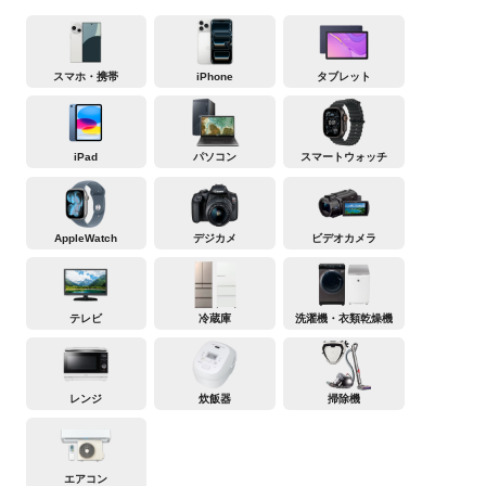
スマホ・携帯
iPhone
タブレット
iPad
パソコン
スマートウォッチ
AppleWatch
デジカメ
ビデオカメラ
テレビ
冷蔵庫
洗濯機・衣類乾燥機
レンジ
炊飯器
掃除機
エアコン