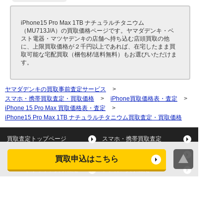
iPhone15 Pro Max 1TB ナチュラルチタニウム
（MU713J/A）の買取価格ページです。ヤマダデンキ・ベ
スト電器・マツヤデンキの店舗へ持ち込む店頭買取の他
に、上限買取価格が２千円以上であれば、在宅したまま買
取可能な宅配買取（梱包材/送料無料）もお選びいただけま
す。
ヤマダデンキの買取事前査定サービス
>
スマホ・携帯買取査定・買取価格
>
iPhone買取価格表・査定
>
iPhone 15 Pro Max 買取価格表・査定
>
iPhone15 Pro Max 1TB ナチュラルチタニウム買取査定・買取価格
買取査定トップページ
スマホ・携帯買取査定
タブレット買取査定
パソコン買取査定
買取申込はこちら
スマートウォッチ買取査定
デジカメ買取査定
ビデオカメラ買取査定
テレビ買取査定
洗濯機・衣類乾燥機買取査
冷蔵庫買取査定
定