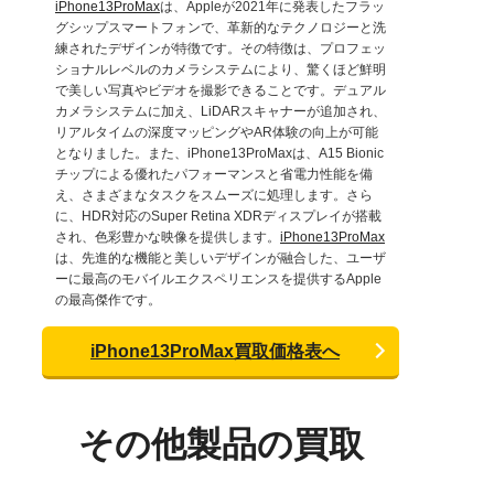
iPhone13ProMax
は、Appleが2021年に発表したフラッ
グシップスマートフォンで、革新的なテクノロジーと洗
練されたデザインが特徴です。その特徴は、プロフェッ
ショナルレベルのカメラシステムにより、驚くほど鮮明
で美しい写真やビデオを撮影できることです。デュアル
カメラシステムに加え、LiDARスキャナーが追加され、
リアルタイムの深度マッピングやAR体験の向上が可能
となりました。また、iPhone13ProMaxは、A15 Bionic
チップによる優れたパフォーマンスと省電力性能を備
え、さまざまなタスクをスムーズに処理します。さら
に、HDR対応のSuper Retina XDRディスプレイが搭載
され、色彩豊かな映像を提供します。
iPhone13ProMax
は、先進的な機能と美しいデザインが融合した、ユーザ
ーに最高のモバイルエクスペリエンスを提供するApple
の最高傑作です。
iPhone13ProMax買取価格表へ
その他製品の買取