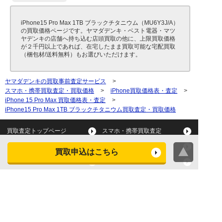
iPhone15 Pro Max 1TB ブラックチタニウム（MU6Y3J/A）
の買取価格ページです。ヤマダデンキ・ベスト電器・マツ
ヤデンキの店舗へ持ち込む店頭買取の他に、上限買取価格
が２千円以上であれば、在宅したまま買取可能な宅配買取
（梱包材/送料無料）もお選びいただけます。
ヤマダデンキの買取事前査定サービス
>
スマホ・携帯買取査定・買取価格
>
iPhone買取価格表・査定
>
iPhone 15 Pro Max 買取価格表・査定
>
iPhone15 Pro Max 1TB ブラックチタニウム買取査定・買取価格
買取査定トップページ
スマホ・携帯買取査定
タブレット買取査定
パソコン買取査定
買取申込はこちら
スマートウォッチ買取査定
デジカメ買取査定
ビデオカメラ買取査定
テレビ買取査定
洗濯機・衣類乾燥機買取査
冷蔵庫買取査定
定
レンジ買取査定
炊飯器買取査定