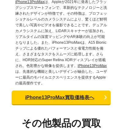
iPhone13ProMax
は、Appleが2021年に発表したフラッ
グシップスマートフォンで、革新的なテクノロジーと洗
練されたデザインが特徴です。その特徴は、プロフェッ
ショナルレベルのカメラシステムにより、驚くほど鮮明
で美しい写真やビデオを撮影できることです。デュアル
カメラシステムに加え、LiDARスキャナーが追加され、
リアルタイムの深度マッピングやAR体験の向上が可能
となりました。また、iPhone13ProMaxは、A15 Bionic
チップによる優れたパフォーマンスと省電力性能を備
え、さまざまなタスクをスムーズに処理します。さら
に、HDR対応のSuper Retina XDRディスプレイが搭載
され、色彩豊かな映像を提供します。
iPhone13ProMax
は、先進的な機能と美しいデザインが融合した、ユーザ
ーに最高のモバイルエクスペリエンスを提供するApple
の最高傑作です。
iPhone13ProMax買取価格表へ
その他製品の買取