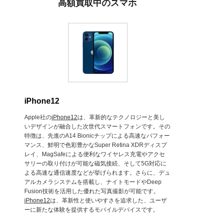
高額買取中のスマホ
iPhone12
Apple社の
iPhone12
は、革新的なテクノロジーと美し
いデザインが融合した次世代スマートフォンです。その
特徴は、先進のA14 Bionicチップによる高速なパフォー
マンス、鮮明で色彩豊かなSuper Retina XDRディスプ
レイ、MagSafeによる便利なワイヤレス充電やアクセ
サリーの取り付けが可能な磁気接続、そして5G対応に
よる高速な通信速度などが挙げられます。さらに、デュ
アルカメラシステムを搭載し、ナイトモードやDeep
Fusion技術を活用した優れた写真撮影が可能です。
iPhone12
は、革新性と使いやすさを追求した、ユーザ
ーに新たな体験を提供するモバイルデバイスです。