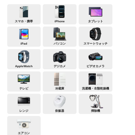
スマホ・携帯
iPhone
タブレット
iPad
パソコン
スマートウォッチ
AppleWatch
デジカメ
ビデオカメラ
テレビ
冷蔵庫
洗濯機・衣類乾燥機
レンジ
炊飯器
掃除機
エアコン