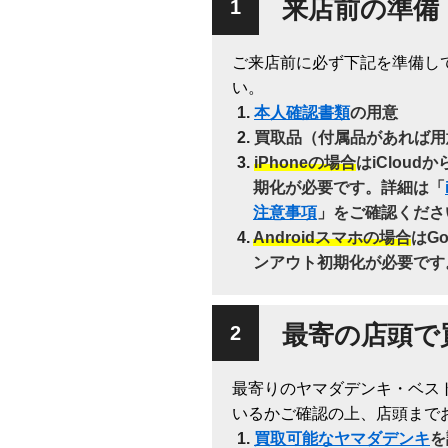
来店前の準備
ご来店前に必ず下記を準備し
い。
本人確認書類
の用意
買取品（付属品があれば用
iPhoneの場合
はiClou
期化が必要です。詳細は「
注意事項
」をご確認くださ
Androidスマホの場合
はG
ンアウト初期化が必要です
最寄の店頭で
最寄りのヤマダデンキ・ベス
いるかご確認の上、店頭まで
買取可能なヤマダデンキ
を