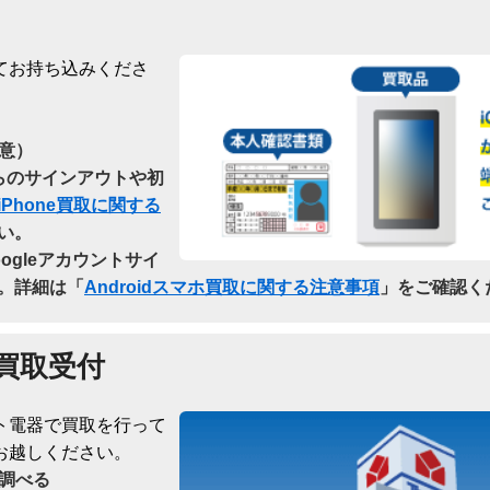
てお持ち込みくださ
意）
dからのサインアウトや初
iPhone買取に関する
い。
oogleアカウントサイ
。詳細は「
Androidスマホ買取に関する注意事項
」をご確認く
買取受付
ト電器で買取を行って
お越しください。
調べる