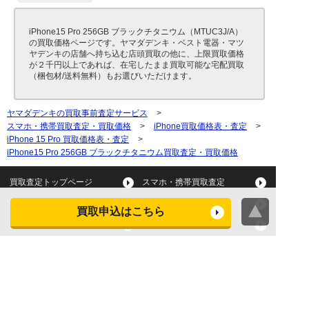
iPhone15 Pro 256GB ブラックチタニウム（MTUC3J/A）
の買取価格ページです。ヤマダデンキ・ベスト電器・マツ
ヤデンキの店舗へ持ち込む店頭買取の他に、上限買取価格
が２千円以上であれば、在宅したまま買取可能な宅配買取
（梱包材/送料無料）もお選びいただけます。
ヤマダデンキの買取事前査定サービス
>
スマホ・携帯買取査定・買取価格
>
iPhone買取価格表・査定
>
iPhone 15 Pro 買取価格表・査定
>
iPhone15 Pro 256GB ブラックチタニウム買取査定・買取価格
買取査定トップページ
スマホ・携帯買取査定
タブレット買取査定
パソコン買取査定
買取申込はこちら
スマートウォッチ買取査定
デジカメ買取査定
ビデオカメラ買取査定
テレビ買取査定
洗濯機・衣類乾燥機買取査
冷蔵庫買取査定
定
レンジ買取査定
炊飯器買取査定