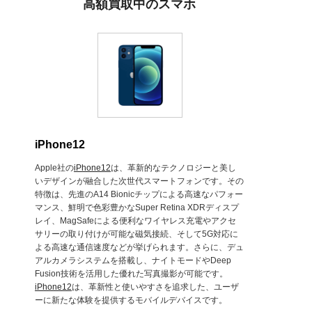
高額買取中のスマホ
iPhone12
Apple社の
iPhone12
は、革新的なテクノロジーと美し
いデザインが融合した次世代スマートフォンです。その
特徴は、先進のA14 Bionicチップによる高速なパフォー
マンス、鮮明で色彩豊かなSuper Retina XDRディスプ
レイ、MagSafeによる便利なワイヤレス充電やアクセ
サリーの取り付けが可能な磁気接続、そして5G対応に
よる高速な通信速度などが挙げられます。さらに、デュ
アルカメラシステムを搭載し、ナイトモードやDeep
Fusion技術を活用した優れた写真撮影が可能です。
iPhone12
は、革新性と使いやすさを追求した、ユーザ
ーに新たな体験を提供するモバイルデバイスです。