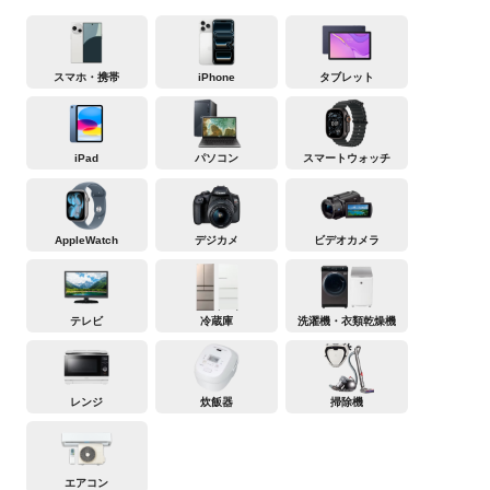
スマホ・携帯
iPhone
タブレット
iPad
パソコン
スマートウォッチ
AppleWatch
デジカメ
ビデオカメラ
テレビ
冷蔵庫
洗濯機・衣類乾燥機
レンジ
炊飯器
掃除機
エアコン