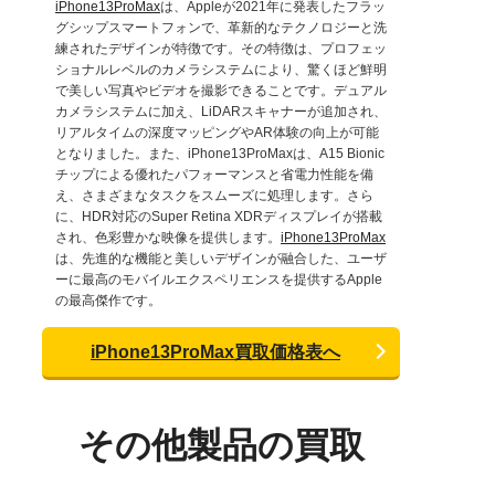
iPhone13ProMax
は、Appleが2021年に発表したフラッ
グシップスマートフォンで、革新的なテクノロジーと洗
練されたデザインが特徴です。その特徴は、プロフェッ
ショナルレベルのカメラシステムにより、驚くほど鮮明
で美しい写真やビデオを撮影できることです。デュアル
カメラシステムに加え、LiDARスキャナーが追加され、
リアルタイムの深度マッピングやAR体験の向上が可能
となりました。また、iPhone13ProMaxは、A15 Bionic
チップによる優れたパフォーマンスと省電力性能を備
え、さまざまなタスクをスムーズに処理します。さら
に、HDR対応のSuper Retina XDRディスプレイが搭載
され、色彩豊かな映像を提供します。
iPhone13ProMax
は、先進的な機能と美しいデザインが融合した、ユーザ
ーに最高のモバイルエクスペリエンスを提供するApple
の最高傑作です。
iPhone13ProMax買取価格表へ
その他製品の買取