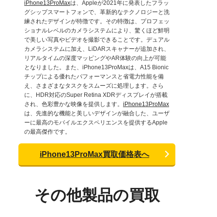
iPhone13ProMax
は、Appleが2021年に発表したフラッ
グシップスマートフォンで、革新的なテクノロジーと洗
練されたデザインが特徴です。その特徴は、プロフェッ
ショナルレベルのカメラシステムにより、驚くほど鮮明
で美しい写真やビデオを撮影できることです。デュアル
カメラシステムに加え、LiDARスキャナーが追加され、
リアルタイムの深度マッピングやAR体験の向上が可能
となりました。また、iPhone13ProMaxは、A15 Bionic
チップによる優れたパフォーマンスと省電力性能を備
え、さまざまなタスクをスムーズに処理します。さら
に、HDR対応のSuper Retina XDRディスプレイが搭載
され、色彩豊かな映像を提供します。
iPhone13ProMax
は、先進的な機能と美しいデザインが融合した、ユーザ
ーに最高のモバイルエクスペリエンスを提供するApple
の最高傑作です。
iPhone13ProMax買取価格表へ
その他製品の買取