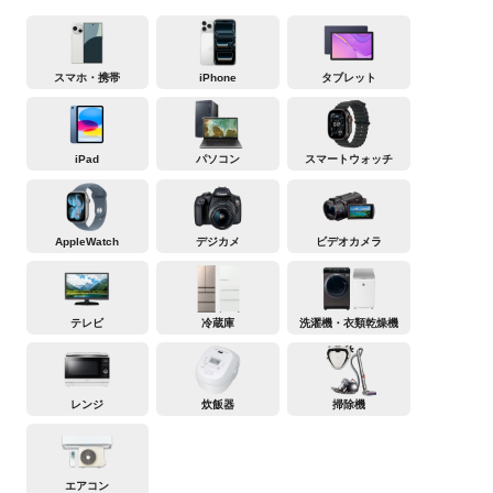
スマホ・携帯
iPhone
タブレット
iPad
パソコン
スマートウォッチ
AppleWatch
デジカメ
ビデオカメラ
テレビ
冷蔵庫
洗濯機・衣類乾燥機
レンジ
炊飯器
掃除機
エアコン