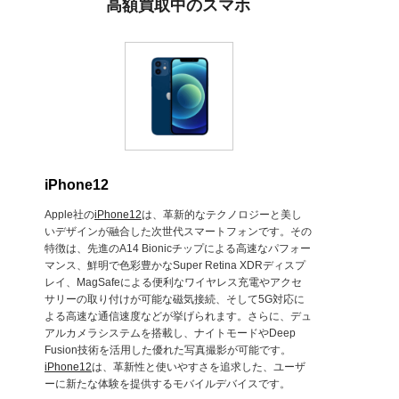
高額買取中のスマホ
iPhone12
Apple社の
iPhone12
は、革新的なテクノロジーと美し
いデザインが融合した次世代スマートフォンです。その
特徴は、先進のA14 Bionicチップによる高速なパフォー
マンス、鮮明で色彩豊かなSuper Retina XDRディスプ
レイ、MagSafeによる便利なワイヤレス充電やアクセ
サリーの取り付けが可能な磁気接続、そして5G対応に
よる高速な通信速度などが挙げられます。さらに、デュ
アルカメラシステムを搭載し、ナイトモードやDeep
Fusion技術を活用した優れた写真撮影が可能です。
iPhone12
は、革新性と使いやすさを追求した、ユーザ
ーに新たな体験を提供するモバイルデバイスです。