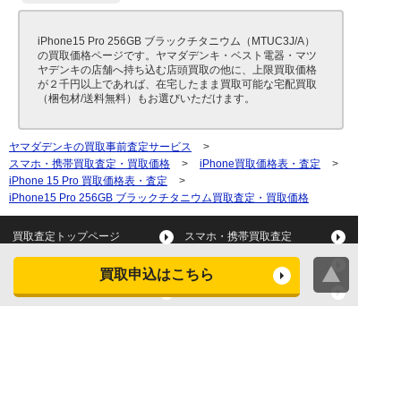
iPhone15 Pro 256GB ブラックチタニウム（MTUC3J/A）
の買取価格ページです。ヤマダデンキ・ベスト電器・マツ
ヤデンキの店舗へ持ち込む店頭買取の他に、上限買取価格
が２千円以上であれば、在宅したまま買取可能な宅配買取
（梱包材/送料無料）もお選びいただけます。
ヤマダデンキの買取事前査定サービス
>
スマホ・携帯買取査定・買取価格
>
iPhone買取価格表・査定
>
iPhone 15 Pro 買取価格表・査定
>
iPhone15 Pro 256GB ブラックチタニウム買取査定・買取価格
買取査定トップページ
スマホ・携帯買取査定
タブレット買取査定
パソコン買取査定
買取申込はこちら
スマートウォッチ買取査定
デジカメ買取査定
ビデオカメラ買取査定
テレビ買取査定
洗濯機・衣類乾燥機買取査
冷蔵庫買取査定
定
レンジ買取査定
炊飯器買取査定