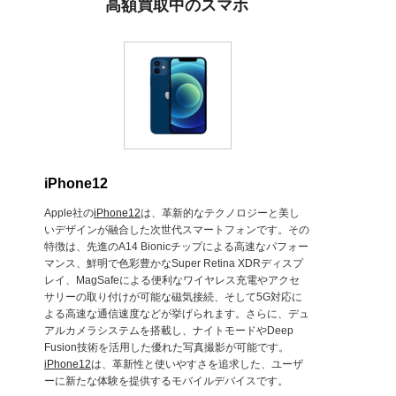
高額買取中のスマホ
iPhone12
Apple社の
iPhone12
は、革新的なテクノロジーと美し
いデザインが融合した次世代スマートフォンです。その
特徴は、先進のA14 Bionicチップによる高速なパフォー
マンス、鮮明で色彩豊かなSuper Retina XDRディスプ
レイ、MagSafeによる便利なワイヤレス充電やアクセ
サリーの取り付けが可能な磁気接続、そして5G対応に
よる高速な通信速度などが挙げられます。さらに、デュ
アルカメラシステムを搭載し、ナイトモードやDeep
Fusion技術を活用した優れた写真撮影が可能です。
iPhone12
は、革新性と使いやすさを追求した、ユーザ
ーに新たな体験を提供するモバイルデバイスです。