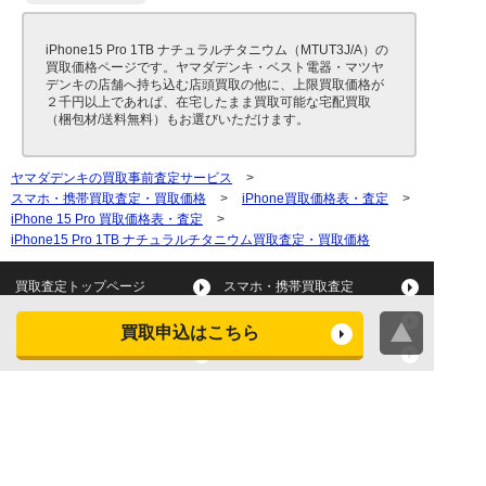
iPhone15 Pro 1TB ナチュラルチタニウム（MTUT3J/A）の
買取価格ページです。ヤマダデンキ・ベスト電器・マツヤ
デンキの店舗へ持ち込む店頭買取の他に、上限買取価格が
２千円以上であれば、在宅したまま買取可能な宅配買取
（梱包材/送料無料）もお選びいただけます。
ヤマダデンキの買取事前査定サービス
>
スマホ・携帯買取査定・買取価格
>
iPhone買取価格表・査定
>
iPhone 15 Pro 買取価格表・査定
>
iPhone15 Pro 1TB ナチュラルチタニウム買取査定・買取価格
買取査定トップページ
スマホ・携帯買取査定
タブレット買取査定
パソコン買取査定
買取申込はこちら
スマートウォッチ買取査定
デジカメ買取査定
ビデオカメラ買取査定
テレビ買取査定
洗濯機・衣類乾燥機買取査
冷蔵庫買取査定
定
レンジ買取査定
炊飯器買取査定