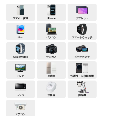
スマホ・携帯
iPhone
タブレット
iPad
パソコン
スマートウォッチ
AppleWatch
デジカメ
ビデオカメラ
テレビ
冷蔵庫
洗濯機・衣類乾燥機
レンジ
炊飯器
掃除機
エアコン