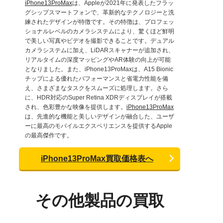
iPhone13ProMax
は、Appleが2021年に発表したフラッ
グシップスマートフォンで、革新的なテクノロジーと洗
練されたデザインが特徴です。その特徴は、プロフェッ
ショナルレベルのカメラシステムにより、驚くほど鮮明
で美しい写真やビデオを撮影できることです。デュアル
カメラシステムに加え、LiDARスキャナーが追加され、
リアルタイムの深度マッピングやAR体験の向上が可能
となりました。また、iPhone13ProMaxは、A15 Bionic
チップによる優れたパフォーマンスと省電力性能を備
え、さまざまなタスクをスムーズに処理します。さら
に、HDR対応のSuper Retina XDRディスプレイが搭載
され、色彩豊かな映像を提供します。
iPhone13ProMax
は、先進的な機能と美しいデザインが融合した、ユーザ
ーに最高のモバイルエクスペリエンスを提供するApple
の最高傑作です。
iPhone13ProMax買取価格表へ
その他製品の買取