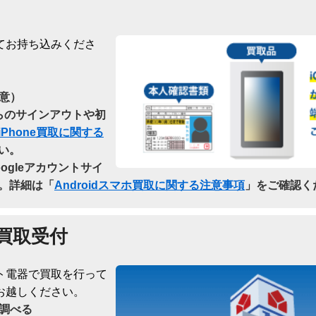
てお持ち込みくださ
意）
dからのサインアウトや初
iPhone買取に関する
い。
oogleアカウントサイ
。詳細は「
Androidスマホ買取に関する注意事項
」をご確認く
買取受付
ト電器で買取を行って
お越しください。
調べる