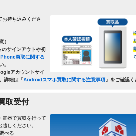
てお持ち込みくださ
意）
dからのサインアウトや初
iPhone買取に関する
い。
oogleアカウントサイ
。詳細は「
Androidスマホ買取に関する注意事項
」をご確認く
買取受付
ト電器で買取を行って
お越しください。
調べる