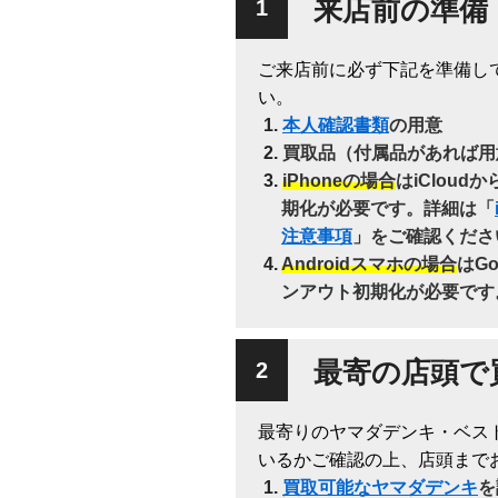
来店前の準備
ご来店前に必ず下記を準備し
い。
本人確認書類
の用意
買取品（付属品があれば用
iPhoneの場合
はiClou
期化が必要です。詳細は「
注意事項
」をご確認くださ
Androidスマホの場合
はG
ンアウト初期化が必要です
最寄の店頭で
最寄りのヤマダデンキ・ベス
いるかご確認の上、店頭まで
買取可能なヤマダデンキ
を