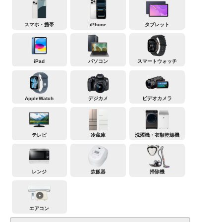
スマホ・携帯
iPhone
タブレット
iPad
パソコン
スマートウォッチ
AppleWatch
デジカメ
ビデオカメラ
テレビ
冷蔵庫
洗濯機・衣類乾燥機
レンジ
炊飯器
掃除機
エアコン