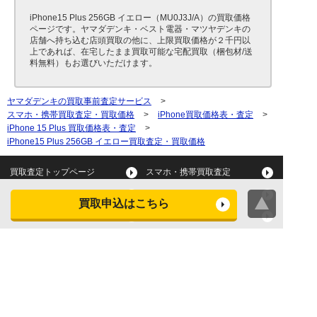
iPhone15 Plus 256GB イエロー（MU0J3J/A）の買取価格
ページです。ヤマダデンキ・ベスト電器・マツヤデンキの
店舗へ持ち込む店頭買取の他に、上限買取価格が２千円以
上であれば、在宅したまま買取可能な宅配買取（梱包材/送
料無料）もお選びいただけます。
ヤマダデンキの買取事前査定サービス
>
スマホ・携帯買取査定・買取価格
>
iPhone買取価格表・査定
>
iPhone 15 Plus 買取価格表・査定
>
iPhone15 Plus 256GB イエロー買取査定・買取価格
買取査定トップページ
スマホ・携帯買取査定
タブレット買取査定
パソコン買取査定
買取申込はこちら
スマートウォッチ買取査定
デジカメ買取査定
ビデオカメラ買取査定
テレビ買取査定
洗濯機・衣類乾燥機買取査
冷蔵庫買取査定
定
レンジ買取査定
炊飯器買取査定