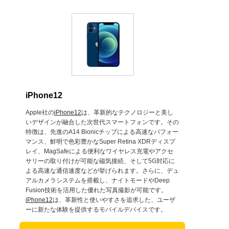
iPhone12
Apple社の
iPhone12
は、革新的なテクノロジーと美し
いデザインが融合した次世代スマートフォンです。その
特徴は、先進のA14 Bionicチップによる高速なパフォー
マンス、鮮明で色彩豊かなSuper Retina XDRディスプ
レイ、MagSafeによる便利なワイヤレス充電やアクセ
サリーの取り付けが可能な磁気接続、そして5G対応に
よる高速な通信速度などが挙げられます。さらに、デュ
アルカメラシステムを搭載し、ナイトモードやDeep
Fusion技術を活用した優れた写真撮影が可能です。
iPhone12
は、革新性と使いやすさを追求した、ユーザ
ーに新たな体験を提供するモバイルデバイスです。