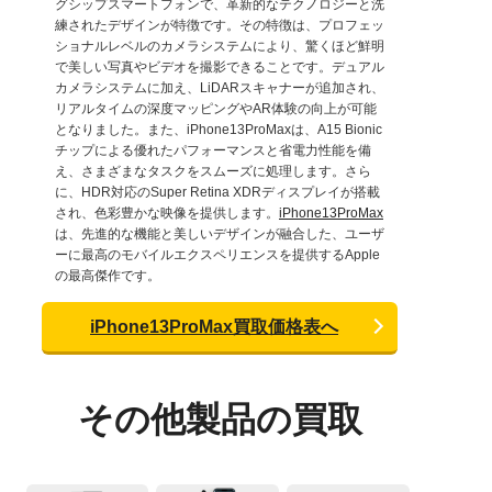
グシップスマートフォンで、革新的なテクノロジーと洗
練されたデザインが特徴です。その特徴は、プロフェッ
ショナルレベルのカメラシステムにより、驚くほど鮮明
で美しい写真やビデオを撮影できることです。デュアル
カメラシステムに加え、LiDARスキャナーが追加され、
リアルタイムの深度マッピングやAR体験の向上が可能
となりました。また、iPhone13ProMaxは、A15 Bionic
チップによる優れたパフォーマンスと省電力性能を備
え、さまざまなタスクをスムーズに処理します。さら
に、HDR対応のSuper Retina XDRディスプレイが搭載
され、色彩豊かな映像を提供します。
iPhone13ProMax
は、先進的な機能と美しいデザインが融合した、ユーザ
ーに最高のモバイルエクスペリエンスを提供するApple
の最高傑作です。
iPhone13ProMax買取価格表へ
その他製品の買取