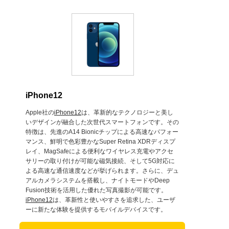
iPhone12
Apple社の
iPhone12
は、革新的なテクノロジーと美し
いデザインが融合した次世代スマートフォンです。その
特徴は、先進のA14 Bionicチップによる高速なパフォー
マンス、鮮明で色彩豊かなSuper Retina XDRディスプ
レイ、MagSafeによる便利なワイヤレス充電やアクセ
サリーの取り付けが可能な磁気接続、そして5G対応に
よる高速な通信速度などが挙げられます。さらに、デュ
アルカメラシステムを搭載し、ナイトモードやDeep
Fusion技術を活用した優れた写真撮影が可能です。
iPhone12
は、革新性と使いやすさを追求した、ユーザ
ーに新たな体験を提供するモバイルデバイスです。