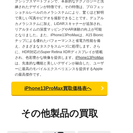
グシップスマートフォンで、革新的なテクノロジーと洗
練されたデザインが特徴です。その特徴は、プロフェッ
ショナルレベルのカメラシステムにより、驚くほど鮮明
で美しい写真やビデオを撮影できることです。デュアル
カメラシステムに加え、LiDARスキャナーが追加され、
リアルタイムの深度マッピングやAR体験の向上が可能
となりました。また、iPhone13ProMaxは、A15 Bionic
チップによる優れたパフォーマンスと省電力性能を備
え、さまざまなタスクをスムーズに処理します。さら
に、HDR対応のSuper Retina XDRディスプレイが搭載
され、色彩豊かな映像を提供します。
iPhone13ProMax
は、先進的な機能と美しいデザインが融合した、ユーザ
ーに最高のモバイルエクスペリエンスを提供するApple
の最高傑作です。
iPhone13ProMax買取価格表へ
その他製品の買取