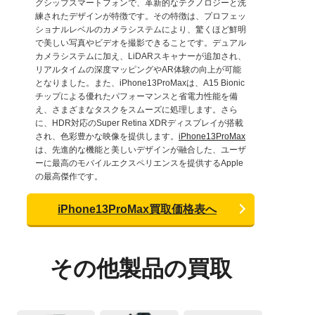
グシップスマートフォンで、革新的なテクノロジーと洗
練されたデザインが特徴です。その特徴は、プロフェッ
ショナルレベルのカメラシステムにより、驚くほど鮮明
で美しい写真やビデオを撮影できることです。デュアル
カメラシステムに加え、LiDARスキャナーが追加され、
リアルタイムの深度マッピングやAR体験の向上が可能
となりました。また、iPhone13ProMaxは、A15 Bionic
チップによる優れたパフォーマンスと省電力性能を備
え、さまざまなタスクをスムーズに処理します。さら
に、HDR対応のSuper Retina XDRディスプレイが搭載
され、色彩豊かな映像を提供します。
iPhone13ProMax
は、先進的な機能と美しいデザインが融合した、ユーザ
ーに最高のモバイルエクスペリエンスを提供するApple
の最高傑作です。
iPhone13ProMax買取価格表へ
その他製品の買取