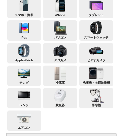
スマホ・携帯
iPhone
タブレット
iPad
パソコン
スマートウォッチ
AppleWatch
デジカメ
ビデオカメラ
テレビ
冷蔵庫
洗濯機・衣類乾燥機
レンジ
炊飯器
掃除機
エアコン