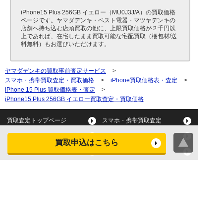
iPhone15 Plus 256GB イエロー（MU0J3J/A）の買取価格
ページです。ヤマダデンキ・ベスト電器・マツヤデンキの
店舗へ持ち込む店頭買取の他に、上限買取価格が２千円以
上であれば、在宅したまま買取可能な宅配買取（梱包材/送
料無料）もお選びいただけます。
ヤマダデンキの買取事前査定サービス
>
スマホ・携帯買取査定・買取価格
>
iPhone買取価格表・査定
>
iPhone 15 Plus 買取価格表・査定
>
iPhone15 Plus 256GB イエロー買取査定・買取価格
買取査定トップページ
スマホ・携帯買取査定
タブレット買取査定
パソコン買取査定
買取申込はこちら
スマートウォッチ買取査定
デジカメ買取査定
ビデオカメラ買取査定
テレビ買取査定
洗濯機・衣類乾燥機買取査
冷蔵庫買取査定
定
レンジ買取査定
炊飯器買取査定