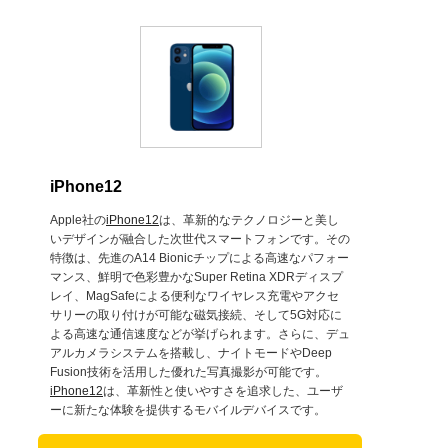
iPhone12
Apple社の
iPhone12
は、革新的なテクノロジーと美し
いデザインが融合した次世代スマートフォンです。その
特徴は、先進のA14 Bionicチップによる高速なパフォー
マンス、鮮明で色彩豊かなSuper Retina XDRディスプ
レイ、MagSafeによる便利なワイヤレス充電やアクセ
サリーの取り付けが可能な磁気接続、そして5G対応に
よる高速な通信速度などが挙げられます。さらに、デュ
アルカメラシステムを搭載し、ナイトモードやDeep
Fusion技術を活用した優れた写真撮影が可能です。
iPhone12
は、革新性と使いやすさを追求した、ユーザ
ーに新たな体験を提供するモバイルデバイスです。