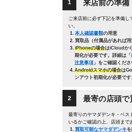
来店前の準備
ご来店前に必ず下記を準備し
い。
本人確認書類
の用意
買取品（付属品があれば用
iPhoneの場合
はiClou
期化が必要です。詳細は「
注意事項
」をご確認くださ
Androidスマホの場合
はG
ンアウト初期化が必要です
最寄の店頭で
最寄りのヤマダデンキ・ベス
いるかご確認の上、店頭まで
買取可能なヤマダデンキ
を