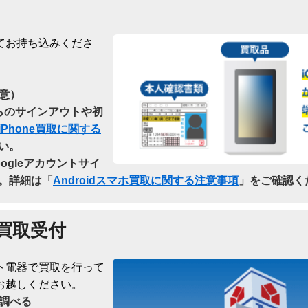
てお持ち込みくださ
意）
dからのサインアウトや初
iPhone買取に関する
い。
oogleアカウントサイ
。詳細は「
Androidスマホ買取に関する注意事項
」をご確認く
買取受付
ト電器で買取を行って
お越しください。
調べる