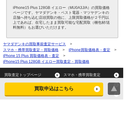
iPhone15 Plus 128GB イエロー（MU0A3J/A）の買取価格
ページです。ヤマダデンキ・ベスト電器・マツヤデンキの
店舗へ持ち込む店頭買取の他に、上限買取価格が２千円以
上であれば、在宅したまま買取可能な宅配買取（梱包材/送
料無料）もお選びいただけます。
ヤマダデンキの買取事前査定サービス
>
スマホ・携帯買取査定・買取価格
>
iPhone買取価格表・査定
>
iPhone 15 Plus 買取価格表・査定
>
iPhone15 Plus 128GB イエロー買取査定・買取価格
買取査定トップページ
スマホ・携帯買取査定
タブレット買取査定
パソコン買取査定
買取申込はこちら
スマートウォッチ買取査定
デジカメ買取査定
ビデオカメラ買取査定
テレビ買取査定
洗濯機・衣類乾燥機買取査
冷蔵庫買取査定
定
レンジ買取査定
炊飯器買取査定