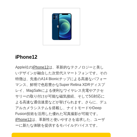
iPhone12
Apple社の
iPhone12
は、革新的なテクノロジーと美し
いデザインが融合した次世代スマートフォンです。その
特徴は、先進のA14 Bionicチップによる高速なパフォー
マンス、鮮明で色彩豊かなSuper Retina XDRディスプ
レイ、MagSafeによる便利なワイヤレス充電やアクセ
サリーの取り付けが可能な磁気接続、そして5G対応に
よる高速な通信速度などが挙げられます。さらに、デュ
アルカメラシステムを搭載し、ナイトモードやDeep
Fusion技術を活用した優れた写真撮影が可能です。
iPhone12
は、革新性と使いやすさを追求した、ユーザ
ーに新たな体験を提供するモバイルデバイスです。