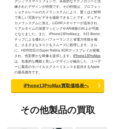
グシップスマートフォンで、革新的なテクノロジーと洗
練されたデザインが特徴です。その特徴は、プロフェッ
ショナルレベルのカメラシステムにより、驚くほど鮮明
で美しい写真やビデオを撮影できることです。デュアル
カメラシステムに加え、LiDARスキャナーが追加され、
リアルタイムの深度マッピングやAR体験の向上が可能
となりました。また、iPhone13ProMaxは、A15 Bionic
チップによる優れたパフォーマンスと省電力性能を備
え、さまざまなタスクをスムーズに処理します。さら
に、HDR対応のSuper Retina XDRディスプレイが搭載
され、色彩豊かな映像を提供します。
iPhone13ProMax
は、先進的な機能と美しいデザインが融合した、ユーザ
ーに最高のモバイルエクスペリエンスを提供するApple
の最高傑作です。
iPhone13ProMax買取価格表へ
その他製品の買取