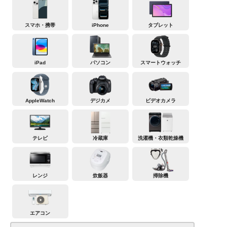
スマホ・携帯
iPhone
タブレット
iPad
パソコン
スマートウォッチ
AppleWatch
デジカメ
ビデオカメラ
テレビ
冷蔵庫
洗濯機・衣類乾燥機
レンジ
炊飯器
掃除機
エアコン