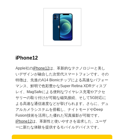
iPhone12
Apple社の
iPhone12
は、革新的なテクノロジーと美し
いデザインが融合した次世代スマートフォンです。その
特徴は、先進のA14 Bionicチップによる高速なパフォー
マンス、鮮明で色彩豊かなSuper Retina XDRディスプ
レイ、MagSafeによる便利なワイヤレス充電やアクセ
サリーの取り付けが可能な磁気接続、そして5G対応に
よる高速な通信速度などが挙げられます。さらに、デュ
アルカメラシステムを搭載し、ナイトモードやDeep
Fusion技術を活用した優れた写真撮影が可能です。
iPhone12
は、革新性と使いやすさを追求した、ユーザ
ーに新たな体験を提供するモバイルデバイスです。