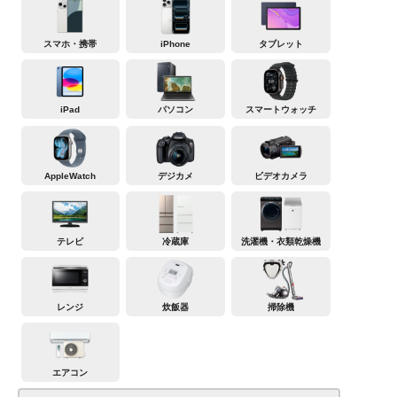
スマホ・携帯
iPhone
タブレット
iPad
パソコン
スマートウォッチ
AppleWatch
デジカメ
ビデオカメラ
テレビ
冷蔵庫
洗濯機・衣類乾燥機
レンジ
炊飯器
掃除機
エアコン