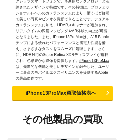
グシップスマートフォンで、革新的なテクノロジーと洗
練されたデザインが特徴です。その特徴は、プロフェッ
ショナルレベルのカメラシステムにより、驚くほど鮮明
で美しい写真やビデオを撮影できることです。デュアル
カメラシステムに加え、LiDARスキャナーが追加され、
リアルタイムの深度マッピングやAR体験の向上が可能
となりました。また、iPhone13ProMaxは、A15 Bionic
チップによる優れたパフォーマンスと省電力性能を備
え、さまざまなタスクをスムーズに処理します。さら
に、HDR対応のSuper Retina XDRディスプレイが搭載
され、色彩豊かな映像を提供します。
iPhone13ProMax
は、先進的な機能と美しいデザインが融合した、ユーザ
ーに最高のモバイルエクスペリエンスを提供するApple
の最高傑作です。
iPhone13ProMax買取価格表へ
その他製品の買取