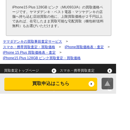
iPhone15 Plus 128GB ピンク（MU093J/A）の買取価格ペ
ージです。ヤマダデンキ・ベスト電器・マツヤデンキの店
舗へ持ち込む店頭買取の他に、上限買取価格が２千円以上
であれば、在宅したまま買取可能な宅配買取（梱包材/送料
無料）もお選びいただけます。
ヤマダデンキの買取事前査定サービス
>
スマホ・携帯買取査定・買取価格
>
iPhone買取価格表・査定
>
iPhone 15 Plus 買取価格表・査定
>
iPhone15 Plus 128GB ピンク買取査定・買取価格
買取査定トップページ
スマホ・携帯買取査定
タブレット買取査定
パソコン買取査定
買取申込はこちら
スマートウォッチ買取査定
デジカメ買取査定
ビデオカメラ買取査定
テレビ買取査定
洗濯機・衣類乾燥機買取査
冷蔵庫買取査定
定
レンジ買取査定
炊飯器買取査定