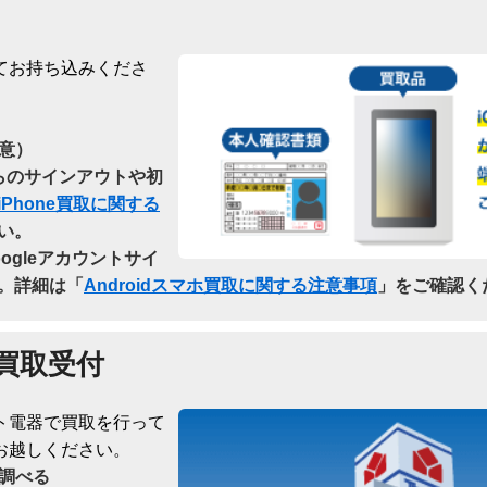
てお持ち込みくださ
意）
dからのサインアウトや初
iPhone買取に関する
い。
oogleアカウントサイ
。詳細は「
Androidスマホ買取に関する注意事項
」をご確認く
買取受付
ト電器で買取を行って
お越しください。
調べる