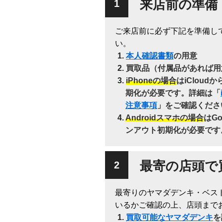
来店前の準備
ご来店前に必ず下記を準備し
い。
本人確認書類
の用意
買取品（付属品があれば用
iPhoneの場合
はiClou
期化が必要です。詳細は「
注意事項
」をご確認くださ
Androidスマホの場合
はG
ンアウト初期化が必要です
最寄の店頭で
最寄りのヤマダデンキ・ベス
いるかご確認の上、店頭まで
買取可能なヤマダデンキ
を