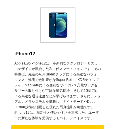
iPhone12
Apple社の
iPhone12
は、革新的なテクノロジーと美し
いデザインが融合した次世代スマートフォンです。その
特徴は、先進のA14 Bionicチップによる高速なパフォー
マンス、鮮明で色彩豊かなSuper Retina XDRディスプ
レイ、MagSafeによる便利なワイヤレス充電やアクセ
サリーの取り付けが可能な磁気接続、そして5G対応に
よる高速な通信速度などが挙げられます。さらに、デュ
アルカメラシステムを搭載し、ナイトモードやDeep
Fusion技術を活用した優れた写真撮影が可能です。
iPhone12
は、革新性と使いやすさを追求した、ユーザ
ーに新たな体験を提供するモバイルデバイスです。