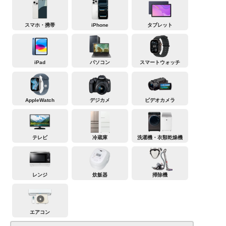
スマホ・携帯
iPhone
タブレット
iPad
パソコン
スマートウォッチ
AppleWatch
デジカメ
ビデオカメラ
テレビ
冷蔵庫
洗濯機・衣類乾燥機
レンジ
炊飯器
掃除機
エアコン