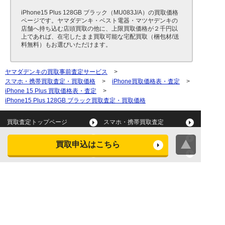
iPhone15 Plus 128GB ブラック（MU083J/A）の買取価格
ページです。ヤマダデンキ・ベスト電器・マツヤデンキの
店舗へ持ち込む店頭買取の他に、上限買取価格が２千円以
上であれば、在宅したまま買取可能な宅配買取（梱包材/送
料無料）もお選びいただけます。
ヤマダデンキの買取事前査定サービス
>
スマホ・携帯買取査定・買取価格
>
iPhone買取価格表・査定
>
iPhone 15 Plus 買取価格表・査定
>
iPhone15 Plus 128GB ブラック買取査定・買取価格
買取査定トップページ
スマホ・携帯買取査定
タブレット買取査定
パソコン買取査定
買取申込はこちら
スマートウォッチ買取査定
デジカメ買取査定
ビデオカメラ買取査定
テレビ買取査定
洗濯機・衣類乾燥機買取査
冷蔵庫買取査定
定
レンジ買取査定
炊飯器買取査定