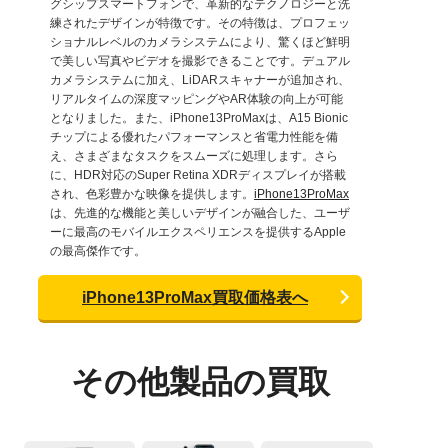
グシップスマートフォンで、革新的なテクノロジーと洗
練されたデザインが特徴です。その特徴は、プロフェッ
ショナルレベルのカメラシステムにより、驚くほど鮮明
で美しい写真やビデオを撮影できることです。デュアル
カメラシステムに加え、LiDARスキャナーが追加され、
リアルタイムの深度マッピングやAR体験の向上が可能
となりました。また、iPhone13ProMaxは、A15 Bionic
チップによる優れたパフォーマンスと省電力性能を備
え、さまざまなタスクをスムーズに処理します。さら
に、HDR対応のSuper Retina XDRディスプレイが搭載
され、色彩豊かな映像を提供します。
iPhone13ProMax
は、先進的な機能と美しいデザインが融合した、ユーザ
ーに最高のモバイルエクスペリエンスを提供するApple
の最高傑作です。
iPhone13ProMax買取価格表へ
その他製品の買取