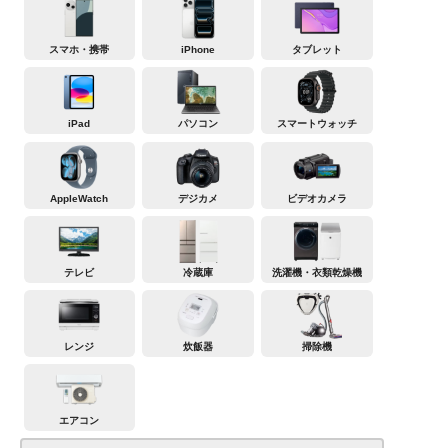
スマホ・携帯
iPhone
タブレット
iPad
パソコン
スマートウォッチ
AppleWatch
デジカメ
ビデオカメラ
テレビ
冷蔵庫
洗濯機・衣類乾燥機
レンジ
炊飯器
掃除機
エアコン