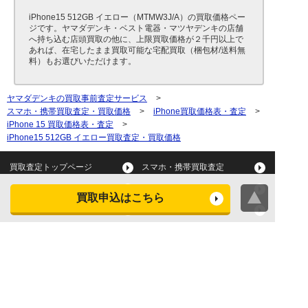
iPhone15 512GB イエロー（MTMW3J/A）の買取価格ペー
ジです。ヤマダデンキ・ベスト電器・マツヤデンキの店舗
へ持ち込む店頭買取の他に、上限買取価格が２千円以上で
あれば、在宅したまま買取可能な宅配買取（梱包材/送料無
料）もお選びいただけます。
ヤマダデンキの買取事前査定サービス
>
スマホ・携帯買取査定・買取価格
>
iPhone買取価格表・査定
>
iPhone 15 買取価格表・査定
>
iPhone15 512GB イエロー買取査定・買取価格
買取査定トップページ
スマホ・携帯買取査定
タブレット買取査定
パソコン買取査定
買取申込はこちら
スマートウォッチ買取査定
デジカメ買取査定
ビデオカメラ買取査定
テレビ買取査定
洗濯機・衣類乾燥機買取査
冷蔵庫買取査定
定
レンジ買取査定
炊飯器買取査定