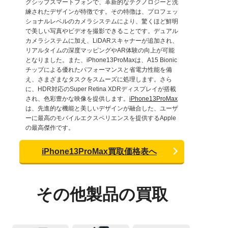
グシップスマートフォンで、革新的なテクノロジーと洗
練されたデザインが特徴です。その特徴は、プロフェッ
ショナルレベルのカメラシステムにより、驚くほど鮮明
で美しい写真やビデオを撮影できることです。デュアル
カメラシステムに加え、LiDARスキャナーが追加され、
リアルタイムの深度マッピングやAR体験の向上が可能
となりました。また、iPhone13ProMaxは、A15 Bionic
チップによる優れたパフォーマンスと省電力性能を備
え、さまざまなタスクをスムーズに処理します。さら
に、HDR対応のSuper Retina XDRディスプレイが搭載
され、色彩豊かな映像を提供します。
iPhone13ProMax
は、先進的な機能と美しいデザインが融合した、ユーザ
ーに最高のモバイルエクスペリエンスを提供するApple
の最高傑作です。
iPhone13ProMax買取価格表へ
その他製品の買取