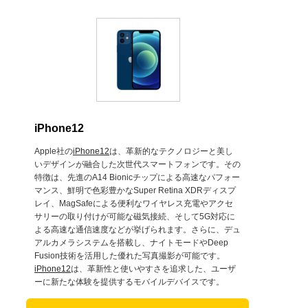
iPhone12
Apple社の
iPhone12
は、革新的なテクノロジーと美し
いデザインが融合した次世代スマートフォンです。その
特徴は、先進のA14 Bionicチップによる高速なパフォー
マンス、鮮明で色彩豊かなSuper Retina XDRディスプ
レイ、MagSafeによる便利なワイヤレス充電やアクセ
サリーの取り付けが可能な磁気接続、そして5G対応に
よる高速な通信速度などが挙げられます。さらに、デュ
アルカメラシステムを搭載し、ナイトモードやDeep
Fusion技術を活用した優れた写真撮影が可能です。
iPhone12
は、革新性と使いやすさを追求した、ユーザ
ーに新たな体験を提供するモバイルデバイスです。